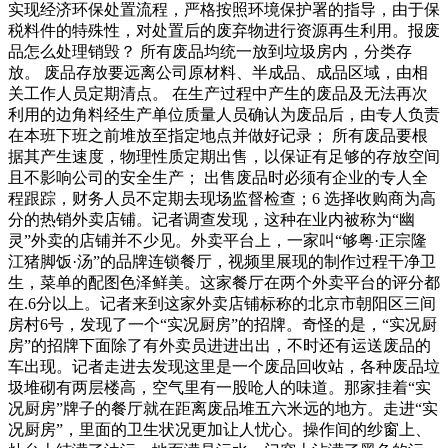
实现经济环保处置流程，严格按照环境保护署的指导，由于保
税料件的特殊性，对处置后的废弃物进行资源再生利用。报废
品怎么处理销毁？ 所有废品均统一放到垃圾房内，分类存
放。 废品存放要远离公司原材料、半成品、成品区域，由相
关工作人员定期清点。 在生产过程中产生的废品及无法再次
利用的边角料经生产单位质量人员确认为废品后，由专人负责
在本班下班之前堆放至指定地点并做好记录； 所有废品要根
据其产生速度，物理性质定期出售，以保证有足够的存放空间
且不影响公司的安全生产； 出售废品时必须有企业的专人全
程跟踪，财务人员不定期去现场监督检查；6 选择收购商为高
分的热销外卖店铺。记者调查发现，这种在业内被称为“幽
灵”外卖的店铺并不少见。外卖平台上，一家叫“够粤·正宗隆
江猪脚饭·汤”的品牌连锁餐厅，视频里展现的制作过程干净卫
生，菜单的配图色泽鲜美。这家餐厅在两个外卖平台的评分都
在.6分以上。记者来到这家外卖店铺标称的北京市朝阳区三间
房村6号，发现了一个“实况厨房”的招牌。奇怪的是，“实况厨
房”的招牌下面除了有外卖员进进出出，不时还有运送废品的
车出现。记者走进去发现这里是一个废品回收站，各种废品垃
圾堆砌有两层楼高，空气里有一股呛人的味道。那家挂着“实
况厨房”牌子的餐厅就在距离废品堆五六米远的地方。走进“实
况厨房”，里面的卫生状况更加让人忧心。操作间的纱窗上、