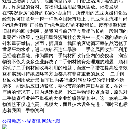
灶台上结满了油污，地面满是污水，门帘上沾满了黑色的污
垢，库房里的食材、货物和生活用品随意摆放。记者发现
在“实况厨房”藏身的多家外卖店铺，所使用的营业执照和食品
经营许可证竟然一模一样当今国际市场上，已成为主流和时尚
的“绿色消费”正导致了“绿色需求”的不断增长。废弃资源和废
旧材料的回收利用，是我国当前乃至今后相当长的一段时间的
重要产业政策，也是国民经济和社会发展中一项长远的战略方
针和重要举措。然而，据调查，我国的废钢循环率依然远低于
世界平均水准，进口铁矿石连年暴涨，二手金属回收加工利用
已经迫在眉睫。作为国内二手钢材回收行业内的佼佼者，润宏
物资不仅为众多企业解决了二手钢材物资处理难的难题，顺利
实现了二手钢材回收再利用的难题，而这一举措在提高经济效
益和实施可持续战略等方面都具有非常重要的意义。 二手钢
材回收利用成新景 目前国内各行业对钢材物资的使用量不断
增多，能源供应日趋紧张，要求节能的呼声日益高涨，在这一
严峻的情况下，国内迅速掀起一轮二手物资投资热潮，原先对
二手物资行业并不重视的大企业纷纷涉猎其中。这一轮的二手
物资热不仅起点高、规模大，而且技术设备先进，同时它也标
志着我国二手物资利
公司动态
业界资讯
网站地图