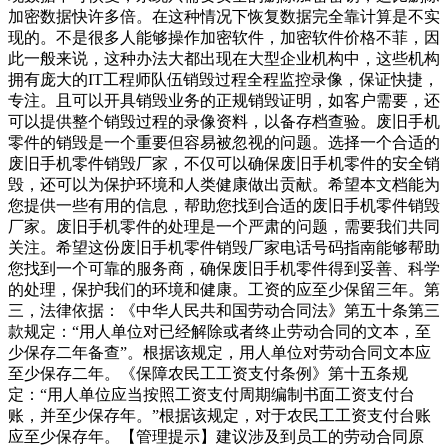
加密数据快许多倍。在这种情况下恢复数据完全靠计算是不实
现的。不是很多人能够操作加密软件，加密软件价格不菲，因
此一般来说，这种办法大都出现在大型企业机构中，这些机构
拥有庞大的IT工程师队伍销毁过程全程监控录像，保证快捷，
专注。且可以开具销毁业务的正规销毁证明，如客户需要，还
可以提供整个销毁过程的录像资料，以备存档查验。废旧手机
零件的销毁是一个重要但容易被忽视的问题。选择一个合适的
废旧手机零件销毁厂家，不仅可以确保废旧手机零件的安全销
毁，还可以为保护环境和人类健康做出贡献。希望本文档能为
您提供一些有用的信息，帮助您找到合适的废旧手机零件销毁
厂家。废旧手机零件的处理是一个严肃的问题，需要我们共同
关注。希望这份废旧手机零件销毁厂家电话号码指南能够帮助
您找到一个可靠的服务商，确保废旧手机零件得到妥善、科学
的处理，保护我们的环境和健康。工资的应至少保留三年。第
三，法律依据：《中华人民共和国劳动合同法》第五十条第三
款规定：“用人单位对已经解除或者终止劳动合同的文本，至
少保存二年备查”。根据该规定，用人单位对劳动合同文本应
至少保存二年。《保障农民工工资支付条例》第十五条规
定：“用人单位应当按照工资支付周期编制书面工资支付台
账，并至少保存年。”根据该规定，对于农民工工资支付台账
应至少保存年。【管理提示】建议涉及到员工的劳动合同原