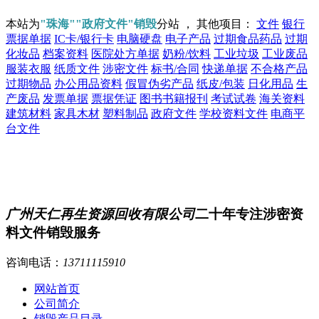
本站为
"珠海""政府文件"销毁
分站 ， 其他项目：
文件
银行
票据单据
IC卡/银行卡
电脑硬盘
电子产品
过期食品药品
过期
化妆品
档案资料
医院处方单据
奶粉/饮料
工业垃圾
工业废品
服装衣服
纸质文件
涉密文件
标书/合同
快递单据
不合格产品
过期物品
办公用品资料
假冒伪劣产品
纸皮/包装
日化用品
生
产废品
发票单据
票据凭证
图书书籍报刊
考试试卷
海关资料
建筑材料
家具木材
塑料制品
政府文件
学校资料文件
电商平
台文件
广州天仁再生资源回收有限公司
二十年专注涉密资
料文件销毁服务
咨询电话：
13711115910
网站首页
公司简介
销毁产品目录