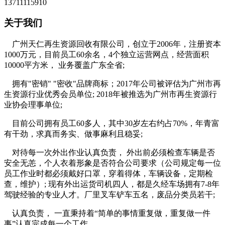
13711115910
关于我们
广州天仁再生资源回收有限公司，创立于2006年，注册资本
1000万元，目前员工60余名，4个独立运营网点，经营面积
10000平方米， 业务覆盖广东全省;
拥有"密销" "密收"品牌商标；2017年公司被评估为广州市再
生资源行业优秀会员单位; 2018年被推选为广州市再生资源行
业协会理事单位;
目前公司拥有员工60多人，其中30岁左右约占70%，年青富
有干劲，求真而务实、做事麻利且稳妥;
对待每一次外出作业认真负责， 外出前必须检查车辆是否
安全无恙，个人衣着形象是否符合公司要求（公司规定每一位
员工作业时都必须戴好口罩，穿着得体，车辆设备，定期检
查，维护）; 现有外出运货司机四人，都是久经车场拥有7-8年
驾驶经验的专业人才。厂里叉车铲车五名，废品分类员若干;
认真负责， 一直秉持着“简单的事情重复做，重复做一件
事”认真完成每一个工作。