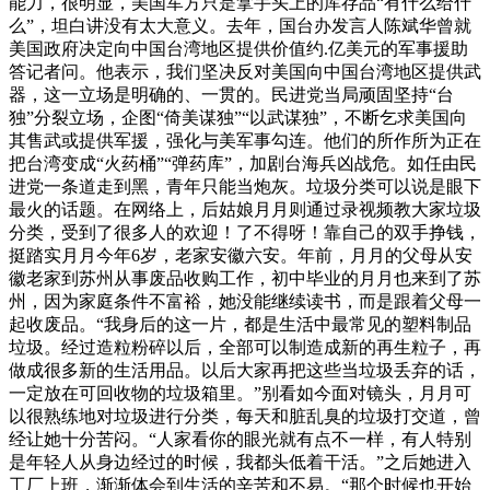
能力，很明显，美国军方只是拿手头上的库存品“有什么给什
么”，坦白讲没有太大意义。去年，国台办发言人陈斌华曾就
美国政府决定向中国台湾地区提供价值约.亿美元的军事援助
答记者问。他表示，我们坚决反对美国向中国台湾地区提供武
器，这一立场是明确的、一贯的。民进党当局顽固坚持“台
独”分裂立场，企图“倚美谋独”“以武谋独”，不断乞求美国向
其售武或提供军援，强化与美军事勾连。他们的所作所为正在
把台湾变成“火药桶”“弹药库”，加剧台海兵凶战危。如任由民
进党一条道走到黑，青年只能当炮灰。垃圾分类可以说是眼下
最火的话题。在网络上，后姑娘月月则通过录视频教大家垃圾
分类，受到了很多人的欢迎！了不得呀！靠自己的双手挣钱，
挺踏实月月今年6岁，老家安徽六安。年前，月月的父母从安
徽老家到苏州从事废品收购工作，初中毕业的月月也来到了苏
州，因为家庭条件不富裕，她没能继续读书，而是跟着父母一
起收废品。“我身后的这一片，都是生活中最常见的塑料制品
垃圾。经过造粒粉碎以后，全部可以制造成新的再生粒子，再
做成很多新的生活用品。以后大家再把这些当垃圾丢弃的话，
一定放在可回收物的垃圾箱里。”别看如今面对镜头，月月可
以很熟练地对垃圾进行分类，每天和脏乱臭的垃圾打交道，曾
经让她十分苦闷。“人家看你的眼光就有点不一样，有人特别
是年轻人从身边经过的时候，我都头低着干活。”之后她进入
工厂上班，渐渐体会到生活的辛苦和不易。“那个时候也开始