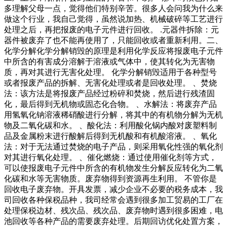
多理解父母一点，觉得他们特别辛苦。很多人会问我为什么来
做这个行业，我自己觉得，虽然说加热、机械破碎等工艺进行
处理之后，再把报废的电子元件进行回收。 .元器件拆除：元
器件被废弃了也不能再使用了，只能回收或者重新利用。二、
化学分解化学分解销毁的原理是利用化学反应将报废电子元件
中所含的有害成分溶解于溶液或气体中，使其转化为无害物
质，再对其进行无害化处理。 化学分解销毁适用于各种型号
或者报废产品的拆解、无害化处理或者是回收处理。 、焚烧
法：该方法是将报废产品经过粉碎和焚烧，然后进行残渣固
化，最后得到无机物或固态化合物。 、水解法：将废弃产品
用氢氧化钠溶液稀硝酸进行分解，将其中的有机物分解为无机
物及二氧化碳和水。 、酸化法：利用酸化锅内酸对废塑料制
品及金属粉末进行酸解后得到无机酸和有机酸溶液。 、氧化
法：对于无法通过焚烧的电子产品，则采用氧化性强的氧化剂
对其进行氧化处理。 、催化燃烧：通过使用催化剂等方式，
可以使报废电子元件中所含的有机物发生分解反应转化为二氧
化碳和水等无害物质。废弃物得到资源再生利用。 不管你是
回收电子废弃物。开具发票，减少企业不必要的税务成本，我
司回收各种保税品种，我司经常会遇到很多加工贸易的工厂在
处理保税边材、残次品、残次品、废弃物时遇到很多困难，电
池回收等各种产品的需要废弃处理。后期回访优化处置方案，