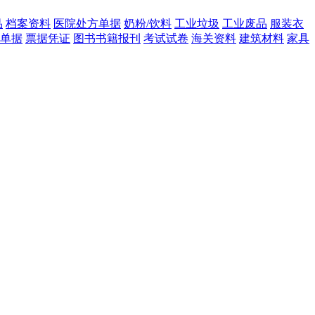
品
档案资料
医院处方单据
奶粉/饮料
工业垃圾
工业废品
服装衣
单据
票据凭证
图书书籍报刊
考试试卷
海关资料
建筑材料
家具