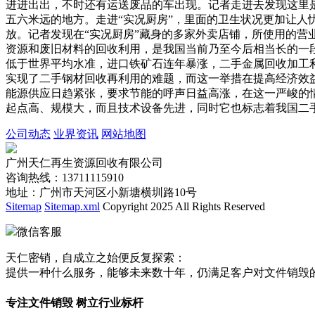
进进出出，不时还有运送废品的车出现。记者走进去发现这里
五六米远的地方。走进“实况厨房”，里面的卫生状况更加让
放。记者发现在“实况厨房”藏身的多家外卖店铺，所使用的营
资源和废旧材料的回收利用，是我国当前乃至今后相当长的一
低于世界平均水准，进口铁矿石连年暴涨，二手金属回收加工
实现了二手钢材回收再利用的难题，而这一举措在提高经济效益
能源供应日趋紧张，要求节能的呼声日益高涨，在这一严峻的
起点高、规模大，而且技术设备先进，同时它也标志着我国二
公司动态
业界资讯
网站地图
广州天仁再生资源回收有限公司
咨询热线：13711115910
地址：广州市天河区小新塘横圳路10号
Sitemap
Sitemap.xml
Copyright 2025 All Rights Reserved
微信客服
天仁密销，自成立之始便反复探索：
提供一种什么服务，能够未来数十年，仍满足客户对文件销毁
专注文件销毁 树立行业标杆