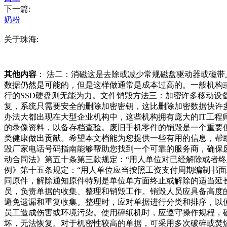
下一篇:
奶粉
关于珠海:
其他内容
： 法二：消磁这是去除或减少常规磁盘驱动器或磁
数据仍然是可能的，但是这样做通常是成本过高的。一般机构
行的SSD硬盘则无能为力。文件销毁方法三：加密许多移动
复，系统只需要安全的删除加密密钥，这比删除加密数据快许
办法大都出现在大型企业机构中，这些机构拥有庞大的IT工
的录像资料，以备存档查验。废旧手机零件的销毁是一个重要
类健康做出贡献。希望本文档能为您提供一些有用的信息，帮
毁厂家电话号码指南能够帮助您找到一个可靠的服务商，确保
动合同法》第五十条第三款规定：“用人单位对已经解除或者
例》第十五条规定：“用人单位应当按照工资支付周期编制书
同原件，解除通知原件特别是单位单方面终止或解除的适当延长
员，负责单据的收集、整理和销毁工作。销毁人员应具备高度
避免遗漏和重复收集。整理时，应对单据进行分类和排序，以便
员工造成伤害或环境污染。使用碎纸机时，应遵守操作规程，确
坏，无法恢复。对于机密性较高的单据，可采用多次破碎或焚烧