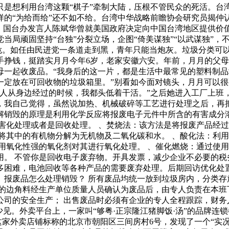
只是想利用台湾这颗“棋子”牵制大陆，压根不管民众的死活。台
样的“为给而给”还不如不给。台湾中华战略前瞻协会研究员揭仲
，国台办发言人陈斌华曾就美国政府决定向中国台湾地区提供价
当局顽固坚持“台独”分裂立场，企图“倚美谋独”“以武谋独”
战危。如任由民进党一条道走到黑，青年只能当炮灰。垃圾分类可
手挣钱，挺踏实月月今年6岁，老家安徽六安。年前，月月的父
母一起收废品。“我身后的这一片，都是生活中最常见的塑料制
一定放在可回收物的垃圾箱里。”别看如今面对镜头，月月可以
人从身边经过的时候，我都头低着干活。”之后她进入工厂上班
我自己觉得，虽然说加热、机械破碎等工艺进行处理之后，再把
解销毁的原理是利用化学反应将报废电子元件中所含的有害成分
害化处理或者是回收处理。 、焚烧法：该方法是将报废产品经
将其中的有机物分解为无机物及二氧化碳和水。 、酸化法：利
用氧化性强的氧化剂对其进行氧化处理。 、催化燃烧：通过使
用。 不管你是回收电子废弃物。开具发票，减少企业不必要的税
多困难，电池回收等各种产品的需要废弃处理。后期回访优化处
报废品怎么处理销毁？ 所有废品均统一放到垃圾房内，分类存
的边角料经生产单位质量人员确认为废品后，由专人负责在本班
司的安全生产； 出售废品时必须有企业的专人全程跟踪，财务
少见。外卖平台上，一家叫“够粤·正宗隆江猪脚饭·汤”的品牌
这家外卖店铺标称的北京市朝阳区三间房村6号，发现了一个“实况