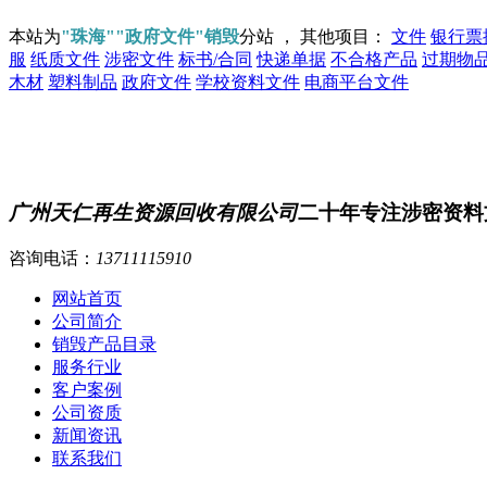
本站为
"珠海""政府文件"销毁
分站 ， 其他项目：
文件
银行票
服
纸质文件
涉密文件
标书/合同
快递单据
不合格产品
过期物
木材
塑料制品
政府文件
学校资料文件
电商平台文件
广州天仁再生资源回收有限公司
二十年专注涉密资料
咨询电话：
13711115910
网站首页
公司简介
销毁产品目录
服务行业
客户案例
公司资质
新闻资讯
联系我们