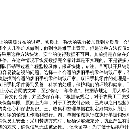
带上的磁场分布的过程。实质上，强大的磁力被加载到介质后，
或个人几乎难以做到，做到也是难于上青天。但是这种方法仅仅对
设备采用这种方法快速、安全的使得数据不可用。其前提是存储在
多倍。在这种情况下恢复数据完全靠计算是不实现的。不是很多
程师队伍销毁过程全程监控录像，保证快捷，专注。且可以开具销
但容易被忽视的问题。选择一个合适的废旧手机零件销毁厂家，
助您找到合适的废旧手机零件销毁厂家。废旧手机零件的处理是
废旧手机零件得到妥善、科学的处理，保护我们的环境和健康。
终止劳动合同的文本，至少保存二年备查”。根据该规定，用人单
面工资支付台账，并至少保存年。”根据该规定，对于农民工工资
保留年限，原则上为年，对于工资支付台账，已离职之日起起算
的责任心和保密意识。三、收集和整理单据在制定好销毁计划后
后续的销毁工作顺利进行。四、单据销毁执行在执行单据销毁时
保员工安全；采用焚烧方式时，应确保燃烧充分，防止产生有害
的方式，确保信息无法被还原。. 记录留存：为了便于后续审