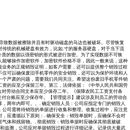
会导致数据被擦除并且有时驱动磁盘的马达也被破坏。尽管恢复
传统的机械硬盘有效力，比如.寸的服务器硬盘，对于当下流
介质的数据以强密钥的形式被进行加密。为了实现数据不可恢
人能够操作加密软件，加密软件价格不菲，因此一般来说，这种
毁业务的正规销毁证明，如客户需要，还可以提供整个销毁过程
不仅可以确保废旧手机零件的安全销毁，还可以为保护环境和人
一个严肃的问题，需要我们共同关注。希望这份废旧手机零件销
工资的应至少保留三年。第三，法律依据：《中华人民共和国劳
位对劳动合同文本应至少保存二年。《保障农民工工资支付条
支付台账应至少保存年。【管理提示】建议涉及到员工的劳动合
，两年内即可。。. 确定销毁人员：公司应指定专门的销毁人
，公司需将待销毁的单据进行收集和整理。收集过程中，应注意
，应遵循以下原则：. 确保安全：销毁单据时，应确保不会对
气体和残留物。. 彻底销毁：销毁单据时应确保其彻底被破
计和追溯，公司应对单据销毁过程进行详细记录。记录供大量武