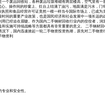
是一个废品回收站，各种废品垃圾堆砌有两层楼高，空气里有一股
人忧心。操作间的纱窗上、灶台上结满了油污，地面满是污水，门
业执照和食品经营许可证竟然一模一样当今国际市场上，已成为主
段时间的重要产业政策，也是国民经济和社会发展中一项长远的
利用已经迫在眉睫。作为国内二手钢材回收行业内的佼佼者，润
和实施可持续战略等方面都具有非常重要的意义。 二手钢材回
情况下，国内迅速掀起一轮二手物资投资热潮，原先对二手物资
手物资利
的专业和安全性。