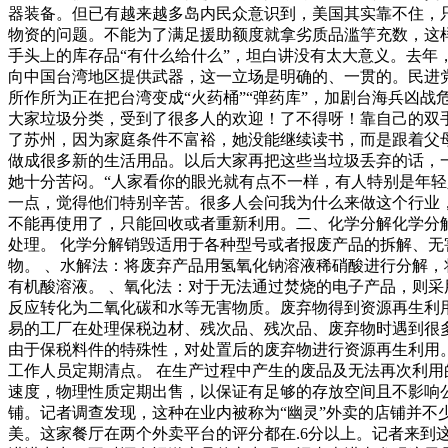
器装备。但已有越来越多岛内民众意识到，美国其实靠不住，
物资的问题。不能为了满足援助额度就拿劣质品滥竽充数，这
手头上的库存品“有什么给什么”，坦白讲没有太大意义。去年
向中国台湾地区提供武器，这一立场是明确的、一贯的。民进党
所作所为正在把台湾变成“火药桶”“弹药库”，加剧台海兵凶
大家垃圾分类，受到了很多人的欢迎！了不得呀！靠自己的双
了苏州，因为家庭条件不富裕，她没能继续读书，而是跟着父
做成很多新的生活用品。以后大家再把这些当垃圾丢弃的话，
她十分苦闷。“人家看你的眼光就有点不一样，有人特别是年轻
一点，觉得他们特别辛苦。很多人会问我为什么来做这个行业，
不能再使用了，只能回收或者重新利用。二、化学分解化学分
处理。 化学分解销毁适用于各种型号或者报废产品的拆解、无
物。 、水解法：将废弃产品用氢氧化钠溶液稀硝酸进行分解，
有机酸溶液。 、氧化法：对于无法通过焚烧的电子产品，则采
反应转化为二氧化碳和水等无害物质。废弃物得到资源再生利
易的工厂在处理保税边材、残次品、残次品、废弃物时遇到很
由于保税料件的特殊性，对处置后的废弃物进行资源再生利用。
工作人员定期清点。 在生产过程中产生的废品及无法再次利用
速度，物理性质定期出售，以保证有足够的存放空间且不影响公
铺。记者调查发现，这种在业内被称为“幽灵”外卖的店铺并不
美。这家餐厅在两个外卖平台的评分都在.6分以上。记者来到