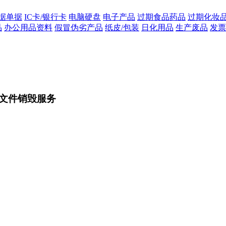
据单据
IC卡/银行卡
电脑硬盘
电子产品
过期食品药品
过期化妆
品
办公用品资料
假冒伪劣产品
纸皮/包装
日化用品
生产废品
发票
文件销毁服务