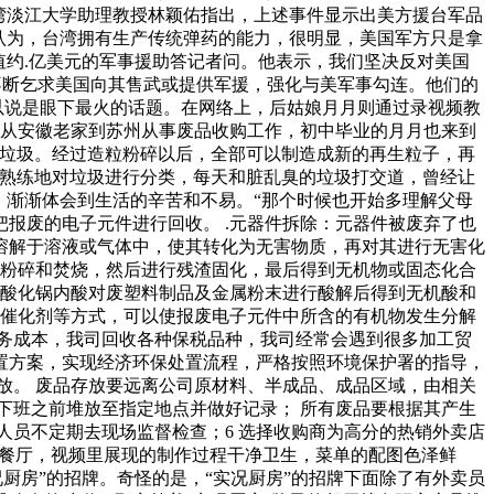
湾淡江大学助理教授林颖佑指出，上述事件显示出美方援台军品
认为，台湾拥有生产传统弹药的能力，很明显，美国军方只是拿
值约.亿美元的军事援助答记者问。他表示，我们坚决反对美国
，不断乞求美国向其售武或提供军援，强化与美军事勾连。他们的
以说是眼下最火的话题。在网络上，后姑娘月月则通过录视频教
母从安徽老家到苏州从事废品收购工作，初中毕业的月月也来到
品垃圾。经过造粒粉碎以后，全部可以制造成新的再生粒子，再
很熟练地对垃圾进行分类，每天和脏乱臭的垃圾打交道，曾经让
，渐渐体会到生活的辛苦和不易。“那个时候也开始多理解父母
报废的电子元件进行回收。 .元器件拆除：元器件被废弃了也
溶解于溶液或气体中，使其转化为无害物质，再对其进行无害化
过粉碎和焚烧，然后进行残渣固化，最后得到无机物或固态化合
用酸化锅内酸对废塑料制品及金属粉末进行酸解后得到无机酸和
用催化剂等方式，可以使报废电子元件中所含的有机物发生分解
务成本，我司回收各种保税品种，我司经常会遇到很多加工贸
置方案，实现经济环保处置流程，严格按照环境保护署的指导，
放。 废品存放要远离公司原材料、半成品、成品区域，由相关
下班之前堆放至指定地点并做好记录； 所有废品要根据其产生
人员不定期去现场监督检查；6 选择收购商为高分的热销外卖店
连锁餐厅，视频里展现的制作过程干净卫生，菜单的配图色泽鲜
厨房”的招牌。奇怪的是，“实况厨房”的招牌下面除了有外卖员