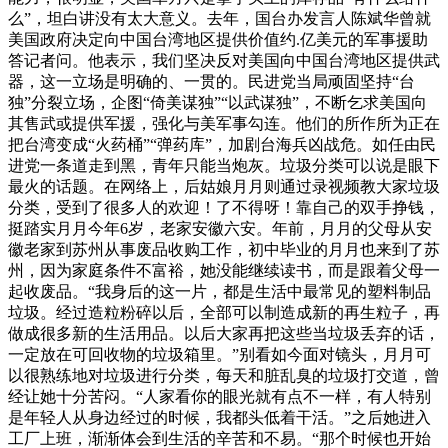
么”，坦白讲没有太大意义。去年，国台办发言人陈斌华曾就
美国政府决定向中国台湾地区提供价值约.亿美元的军事援助
答记者问。他表示，我们坚决反对美国向中国台湾地区提供武
器，这一立场是明确的、一贯的。民进党当局顽固坚持“台
独”分裂立场，企图“倚美谋独”“以武谋独”，不断乞求美国向
其售武或提供军援，强化与美军事勾连。他们的所作所为正在
把台湾变成“火药桶”“弹药库”，加剧台海兵凶战危。如任由民
进党一条道走到黑，青年只能当炮灰。垃圾分类可以说是眼下
最火的话题。在网络上，后姑娘月月则通过录视频教大家垃圾
分类，受到了很多人的欢迎！了不得呀！靠自己的双手挣钱，
挺踏实月月今年6岁，老家安徽六安。年前，月月的父母从安
徽老家到苏州从事废品收购工作，初中毕业的月月也来到了苏
州，因为家庭条件不富裕，她没能继续读书，而是跟着父母一
起收废品。“我身后的这一片，都是生活中最常见的塑料制品
垃圾。经过造粒粉碎以后，全部可以制造成新的再生粒子，再
做成很多新的生活用品。以后大家再把这些当垃圾丢弃的话，
一定放在可回收物的垃圾箱里。”别看如今面对镜头，月月可
以很熟练地对垃圾进行分类，每天和脏乱臭的垃圾打交道，曾
经让她十分苦闷。“人家看你的眼光就有点不一样，有人特别
是年轻人从身边经过的时候，我都头低着干活。”之后她进入
工厂上班，渐渐体会到生活的辛苦和不易。“那个时候也开始