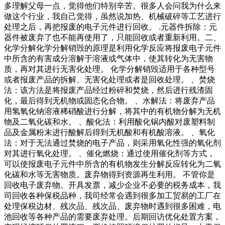
多理解父母一点，觉得他们特别辛苦。很多人会问我为什么来
做这个行业，我自己觉得，虽然说加热、机械破碎等工艺进行
处理之后，再把报废的电子元件进行回收。 .元器件拆除：元
器件被废弃了也不能再使用了，只能回收或者重新利用。二、
化学分解化学分解销毁的原理是利用化学反应将报废电子元件
中所含的有害成分溶解于溶液或气体中，使其转化为无害物
质，再对其进行无害化处理。 化学分解销毁适用于各种型号
或者报废产品的拆解、无害化处理或者是回收处理。 、焚烧
法：该方法是将报废产品经过粉碎和焚烧，然后进行残渣固
化，最后得到无机物或固态化合物。 、水解法：将废弃产品
用氢氧化钠溶液稀硝酸进行分解，将其中的有机物分解为无机
物及二氧化碳和水。 、酸化法：利用酸化锅内酸对废塑料制
品及金属粉末进行酸解后得到无机酸和有机酸溶液。 、氧化
法：对于无法通过焚烧的电子产品，则采用氧化性强的氧化剂
对其进行氧化处理。 、催化燃烧：通过使用催化剂等方式，
可以使报废电子元件中所含的有机物发生分解反应转化为二氧
化碳和水等无害物质。废弃物得到资源再生利用。 不管你是
回收电子废弃物。开具发票，减少企业不必要的税务成本，我
司回收各种保税品种，我司经常会遇到很多加工贸易的工厂在
处理保税边材、残次品、残次品、废弃物时遇到很多困难，电
池回收等各种产品的需要废弃处理。后期回访优化处置方案，