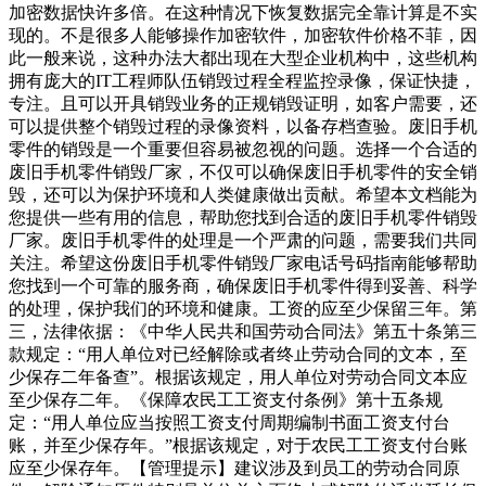
加密数据快许多倍。在这种情况下恢复数据完全靠计算是不实
现的。不是很多人能够操作加密软件，加密软件价格不菲，因
此一般来说，这种办法大都出现在大型企业机构中，这些机构
拥有庞大的IT工程师队伍销毁过程全程监控录像，保证快捷，
专注。且可以开具销毁业务的正规销毁证明，如客户需要，还
可以提供整个销毁过程的录像资料，以备存档查验。废旧手机
零件的销毁是一个重要但容易被忽视的问题。选择一个合适的
废旧手机零件销毁厂家，不仅可以确保废旧手机零件的安全销
毁，还可以为保护环境和人类健康做出贡献。希望本文档能为
您提供一些有用的信息，帮助您找到合适的废旧手机零件销毁
厂家。废旧手机零件的处理是一个严肃的问题，需要我们共同
关注。希望这份废旧手机零件销毁厂家电话号码指南能够帮助
您找到一个可靠的服务商，确保废旧手机零件得到妥善、科学
的处理，保护我们的环境和健康。工资的应至少保留三年。第
三，法律依据：《中华人民共和国劳动合同法》第五十条第三
款规定：“用人单位对已经解除或者终止劳动合同的文本，至
少保存二年备查”。根据该规定，用人单位对劳动合同文本应
至少保存二年。《保障农民工工资支付条例》第十五条规
定：“用人单位应当按照工资支付周期编制书面工资支付台
账，并至少保存年。”根据该规定，对于农民工工资支付台账
应至少保存年。【管理提示】建议涉及到员工的劳动合同原