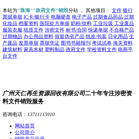
本站为
"珠海""政府文件"销毁
分站 ， 其他项目：
文件
银行
票据单据
IC卡/银行卡
电脑硬盘
电子产品
过期食品药品
过期
化妆品
档案资料
医院处方单据
奶粉/饮料
工业垃圾
工业废品
服装衣服
纸质文件
涉密文件
标书/合同
快递单据
不合格产品
过期物品
办公用品资料
假冒伪劣产品
纸皮/包装
日化用品
生
产废品
发票单据
票据凭证
图书书籍报刊
考试试卷
海关资料
建筑材料
家具木材
塑料制品
政府文件
学校资料文件
电商平
台文件
广州天仁再生资源回收有限公司
二十年专注涉密资
料文件销毁服务
咨询电话：
13711115910
网站首页
公司简介
销毁产品目录