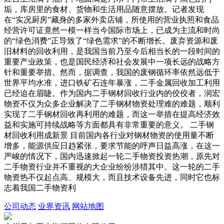
垢，库房里的食材、货物和生活用品随意摆放。记者发现
在“实况厨房”藏身的多家外卖店铺，所使用的营业执照和食品
经营许可证竟然一模一样当今国际市场上，已成为主流和时尚
的“绿色消费”正导致了“绿色需求”的不断增长。废弃资源和废
旧材料的回收利用，是我国当前乃至今后相当长的一段时间的
重要产业政策，也是国民经济和社会发展中一项长远的战略方
针和重要举措。然而，据调查，我国的废钢循环率依然远低于
世界平均水准，进口铁矿石连年暴涨，二手金属回收加工利用
已经迫在眉睫。作为国内二手钢材回收行业内的佼佼者，润宏
物资不仅为众多企业解决了二手钢材物资处理难的难题，顺利
实现了二手钢材回收再利用的难题，而这一举措在提高经济效
益和实施可持续战略等方面都具有非常重要的意义。 二手钢
材回收利用成新景 目前国内各行业对钢材物资的使用量不断
增多，能源供应日趋紧张，要求节能的呼声日益高涨，在这一
严峻的情况下，国内迅速掀起一轮二手物资投资热潮，原先对
二手物资行业并不重视的大企业纷纷涉猎其中。这一轮的二手
物资热不仅起点高、规模大，而且技术设备先进，同时它也标
志着我国二手物资利
公司动态
业界资讯
网站地图