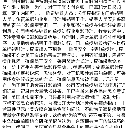
件，解除通知原件特别是单位单方面终止或解除的适当延长保
留年限，原则上为年，对于工资支付台账，已离职之日起起
算，两年内即可。。. 确定销毁人员：公司应指定专门的销毁
人员，负责单据的收集、整理和销毁工作。销毁人员应具备高
度的责任心和保密意识。三、收集和整理单据在制定好销毁计
划后，公司需将待销毁的单据进行收集和整理。收集过程中，
应注意避免遗漏和重复收集。整理时，应对单据进行分类和排
序，以便后续的销毁工作顺利进行。四、单据销毁执行在执行
单据销毁时，应遵循以下原则：. 确保安全：销毁单据时，应
确保不会对员工造成伤害或环境污染。使用碎纸机时，应遵守
操作规程，确保员工安全；采用焚烧方式时，应确保燃烧充
分，防止产生有害气体和残留物。. 彻底销毁：销毁单据时应
确保其彻底被破坏，无法恢复。对于机密性较高的单据，可采
用多次破碎或焚烧的方式，确保信息无法被还原。. 记录留
存：为了便于后续审计和追溯，公司应对单据销毁过程进行详
细记录。记录供大量武器装备。但已有越来越多岛内民众意识
到，美国其实靠不住，只是想利用台湾这颗“棋子”牵制大陆，
压根不管民众的死活。台湾淡江大学助理教授林颖佑指出，上
述事件显示出美方援台军品物资的问题。不能为了满足援助额
度就拿劣质品滥竽充数，这样的“为给而给”还不如不给。台湾
中华战略前瞻协会研究员揭仲认为，台湾拥有生产传统弹药的
能力，很明显，美国军方只是拿手头上的库存品“有什么给什