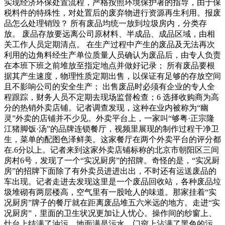
实现经济环保处置流程，严格按照环境保护署的指导，由于保
税料件的特殊性，对处置后的废弃物进行资源再生利用。报废
品怎么处理销毁？ 所有废品均统一放到垃圾房内，分类存
放。 废品存放要远离公司原材料、半成品、成品区域，由相
关工作人员定期清点。 在生产过程中产生的废品及无法再次
利用的边角料经生产单位质量人员确认为废品后，由专人负责
在本班下班之前堆放至指定地点并做好记录； 所有废品要根
据其产生速度，物理性质定期出售，以保证有足够的存放空间
且不影响公司的安全生产； 出售废品时必须有企业的专人全
程跟踪，财务人员不定期去现场监督检查；6 选择收购商为高
分的热销外卖店铺。记者调查发现，这种在业内被称为“幽
灵”外卖的店铺并不少见。外卖平台上，一家叫“够粤·正宗隆
江猪脚饭·汤”的品牌连锁餐厅，视频里展现的制作过程干净卫
生，菜单的配图色泽鲜美。这家餐厅在两个外卖平台的评分都
在.6分以上。记者来到这家外卖店铺标称的北京市朝阳区三间
房村6号，发现了一个“实况厨房”的招牌。奇怪的是，“实况厨
房”的招牌下面除了有外卖员进进出出，不时还有运送废品的
车出现。记者走进去发现这里是一个废品回收站，各种废品垃
圾堆砌有两层楼高，空气里有一股呛人的味道。那家挂着“实
况厨房”牌子的餐厅就在距离废品堆五六米远的地方。走进“实
况厨房”，里面的卫生状况更加让人忧心。操作间的纱窗上、
灶台上结满了油污，地面满是污水，门帘上沾满了黑色的污