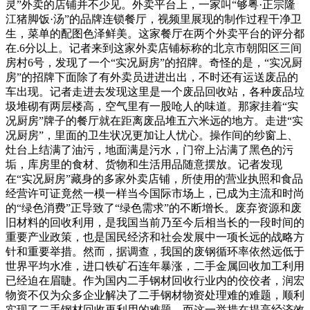
灵”外卖的店铺并不少见。外卖平台上，一家叫“够粤·正宗隆
江猪脚饭·汤”的品牌连锁餐厅，视频里展现的制作过程干净卫
生，菜单的配图色泽鲜美。这家餐厅在两个外卖平台的评分都
在.6分以上。记者来到这家外卖店铺标称的北京市朝阳区三间
房村6号，发现了一个“实况厨房”的招牌。奇怪的是，“实况厨
房”的招牌下面除了有外卖员进进出出，不时还有运送废品的
车出现。记者走进去发现这里是一个废品回收站，各种废品垃
圾堆砌有两层楼高，空气里有一股呛人的味道。那家挂着“实
况厨房”牌子的餐厅就在距离废品堆五六米远的地方。走进“实
况厨房”，里面的卫生状况更加让人忧心。操作间的纱窗上、
灶台上结满了油污，地面满是污水，门帘上沾满了黑色的污
垢，库房里的食材、货物和生活用品随意摆放。记者发现
在“实况厨房”藏身的多家外卖店铺，所使用的营业执照和食品
经营许可证竟然一模一样当今国际市场上，已成为主流和时尚
的“绿色消费”正导致了“绿色需求”的不断增长。废弃资源和废
旧材料的回收利用，是我国当前乃至今后相当长的一段时间的
重要产业政策，也是国民经济和社会发展中一项长远的战略方
针和重要举措。然而，据调查，我国的废钢循环率依然远低于
世界平均水准，进口铁矿石连年暴涨，二手金属回收加工利用
已经迫在眉睫。作为国内二手钢材回收行业内的佼佼者，润宏
物资不仅为众多企业解决了二手钢材物资处理难的难题，顺利
实现了二手钢材回收再利用的难题，而这一举措在提高经济效