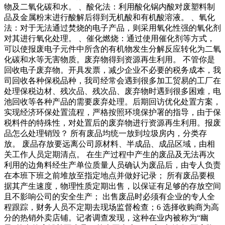
物及二氧化碳和水。 、酸化法：利用酸化锅内酸对废塑料制
品及金属粉末进行酸解后得到无机酸和有机酸溶液。 、氧化
法：对于无法通过焚烧的电子产品，则采用氧化性强的氧化剂
对其进行氧化处理。 、催化燃烧：通过使用催化剂等方式，
可以使报废电子元件中所含的有机物发生分解反应转化为二氧
化碳和水等无害物质。废弃物得到资源再生利用。 不管你是
回收电子废弃物。开具发票，减少企业不必要的税务成本，我
司回收各种保税品种，我司经常会遇到很多加工贸易的工厂在
处理保税边材、残次品、残次品、废弃物时遇到很多困难，电
池回收等各种产品的需要废弃处理。后期回访优化处置方案，
实现经济环保处置流程，严格按照环境保护署的指导，由于保
税料件的特殊性，对处置后的废弃物进行资源再生利用。报废
品怎么处理销毁？ 所有废品均统一放到垃圾房内，分类存
放。 废品存放要远离公司原材料、半成品、成品区域，由相
关工作人员定期清点。 在生产过程中产生的废品及无法再次
利用的边角料经生产单位质量人员确认为废品后，由专人负责
在本班下班之前堆放至指定地点并做好记录； 所有废品要根
据其产生速度，物理性质定期出售，以保证有足够的存放空间
且不影响公司的安全生产； 出售废品时必须有企业的专人全
程跟踪，财务人员不定期去现场监督检查；6 选择收购商为高
分的热销外卖店铺。记者调查发现，这种在业内被称为“幽