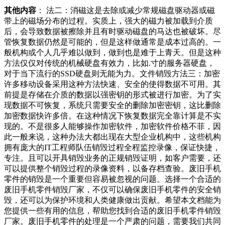
其他内容
： 法二：消磁这是去除或减少常规磁盘驱动器或磁
带上的磁场分布的过程。实质上，强大的磁力被加载到介质
后，会导致数据被擦除并且有时驱动磁盘的马达也被破坏。尽
管恢复数据仍然是可能的，但是这样做通常是成本过高的。一
般机构或个人几乎难以做到，做到也是难于上青天。但是这种
方法仅仅对传统的机械硬盘有效力，比如.寸的服务器硬盘，
对于当下流行的SSD硬盘则无能为力。文件销毁方法三：加密
许多移动设备采用这种方法快速、安全的使得数据不可用。其
前提是存储在介质的数据以强密钥的形式被进行加密。为了实
现数据不可恢复，系统只需要安全的删除加密密钥，这比删除
加密数据快许多倍。在这种情况下恢复数据完全靠计算是不实
现的。不是很多人能够操作加密软件，加密软件价格不菲，因
此一般来说，这种办法大都出现在大型企业机构中，这些机构
拥有庞大的IT工程师队伍销毁过程全程监控录像，保证快捷，
专注。且可以开具销毁业务的正规销毁证明，如客户需要，还
可以提供整个销毁过程的录像资料，以备存档查验。废旧手机
零件的销毁是一个重要但容易被忽视的问题。选择一个合适的
废旧手机零件销毁厂家，不仅可以确保废旧手机零件的安全销
毁，还可以为保护环境和人类健康做出贡献。希望本文档能为
您提供一些有用的信息，帮助您找到合适的废旧手机零件销毁
厂家。废旧手机零件的处理是一个严肃的问题，需要我们共同