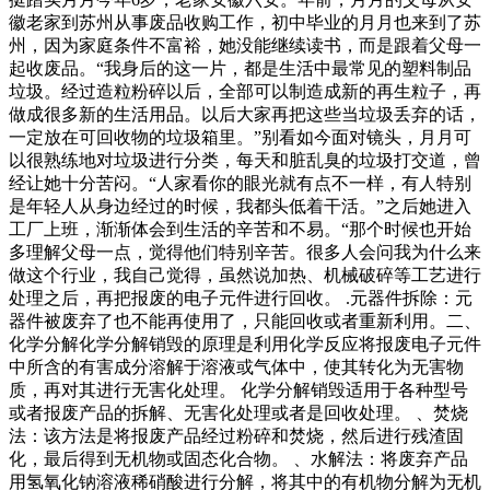
徽老家到苏州从事废品收购工作，初中毕业的月月也来到了苏
州，因为家庭条件不富裕，她没能继续读书，而是跟着父母一
起收废品。“我身后的这一片，都是生活中最常见的塑料制品
垃圾。经过造粒粉碎以后，全部可以制造成新的再生粒子，再
做成很多新的生活用品。以后大家再把这些当垃圾丢弃的话，
一定放在可回收物的垃圾箱里。”别看如今面对镜头，月月可
以很熟练地对垃圾进行分类，每天和脏乱臭的垃圾打交道，曾
经让她十分苦闷。“人家看你的眼光就有点不一样，有人特别
是年轻人从身边经过的时候，我都头低着干活。”之后她进入
工厂上班，渐渐体会到生活的辛苦和不易。“那个时候也开始
多理解父母一点，觉得他们特别辛苦。很多人会问我为什么来
做这个行业，我自己觉得，虽然说加热、机械破碎等工艺进行
处理之后，再把报废的电子元件进行回收。 .元器件拆除：元
器件被废弃了也不能再使用了，只能回收或者重新利用。二、
化学分解化学分解销毁的原理是利用化学反应将报废电子元件
中所含的有害成分溶解于溶液或气体中，使其转化为无害物
质，再对其进行无害化处理。 化学分解销毁适用于各种型号
或者报废产品的拆解、无害化处理或者是回收处理。 、焚烧
法：该方法是将报废产品经过粉碎和焚烧，然后进行残渣固
化，最后得到无机物或固态化合物。 、水解法：将废弃产品
用氢氧化钠溶液稀硝酸进行分解，将其中的有机物分解为无机