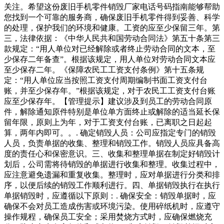
关注。希望这份废旧手机零件销毁厂家电话号码指南能够帮助
您找到一个可靠的服务商，确保废旧手机零件得到妥善、科学
的处理，保护我们的环境和健康。工资的应至少保留三年。第
三，法律依据：《中华人民共和国劳动合同法》第五十条第三
款规定：“用人单位对已经解除或者终止劳动合同的文本，至
少保存二年备查”。根据该规定，用人单位对劳动合同文本应
至少保存二年。《保障农民工工资支付条例》第十五条规
定：“用人单位应当按照工资支付周期编制书面工资支付台
账，并至少保存年。”根据该规定，对于农民工工资支付台账
应至少保存年。【管理提示】建议涉及到员工的劳动合同原
件，解除通知原件特别是单位单方面终止或解除的适当延长保
留年限，原则上为年，对于工资支付台账，已离职之日起起
算，两年内即可。。. 确定销毁人员：公司应指定专门的销毁
人员，负责单据的收集、整理和销毁工作。销毁人员应具备高
度的责任心和保密意识。三、收集和整理单据在制定好销毁计
划后，公司需将待销毁的单据进行收集和整理。收集过程中，
应注意避免遗漏和重复收集。整理时，应对单据进行分类和排
序，以便后续的销毁工作顺利进行。四、单据销毁执行在执行
单据销毁时，应遵循以下原则：. 确保安全：销毁单据时，应
确保不会对员工造成伤害或环境污染。使用碎纸机时，应遵守
操作规程，确保员工安全；采用焚烧方式时，应确保燃烧充