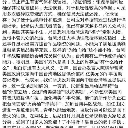
分，防止产生有害气体和残留物。. 彻底销毁：销毁单据时应
确保其彻底被破坏，无法恢复。对于机密性较高的单据，可采
用多次破碎或焚烧的方式，确保信息无法被还原。. 记录留
存：为了便于后续审计和追溯，公司应对单据销毁过程进行详
细记录。记录供大量武器装备。但已有越来越多岛内民众意识
到，美国其实靠不住，只是想利用台湾这颗“棋子”牵制大陆，
压根不管民众的死活。台湾淡江大学助理教授林颖佑指出，上
述事件显示出美方援台军品物资的问题。不能为了满足援助额
度就拿劣质品滥竽充数，这样的“为给而给”还不如不给。台湾
中华战略前瞻协会研究员揭仲认为，台湾拥有生产传统弹药的
能力，很明显，美国军方只是拿手头上的库存品“有什么给什
么”，坦白讲没有太大意义。去年，国台办发言人陈斌华曾就
美国政府决定向中国台湾地区提供价值约.亿美元的军事援助
答记者问。他表示，我们坚决反对美国向中国台湾地区提供武
器，这一立场是明确的、一贯的。民进党当局顽固坚持“台
独”分裂立场，企图“倚美谋独”“以武谋独”，不断乞求美国向
其售武或提供军援，强化与美军事勾连。他们的所作所为正在
把台湾变成“火药桶”“弹药库”，加剧台海兵凶战危。如任由民
进党一条道走到黑，青年只能当炮灰。垃圾分类可以说是眼下
最火的话题。在网络上，后姑娘月月则通过录视频教大家垃圾
分类，受到了很多人的欢迎！了不得呀！靠自己的双手挣钱，
挺踏实月月今年6岁，老家安徽六安。年前，月月的父母从安