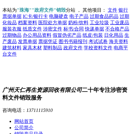
本站为
"珠海""政府文件"销毁
分站 ， 其他项目：
文件
银行
票据单据
IC卡/银行卡
电脑硬盘
电子产品
过期食品药品
过期
化妆品
档案资料
医院处方单据
奶粉/饮料
工业垃圾
工业废品
服装衣服
纸质文件
涉密文件
标书/合同
快递单据
不合格产品
过期物品
办公用品资料
假冒伪劣产品
纸皮/包装
日化用品
生
产废品
发票单据
票据凭证
图书书籍报刊
考试试卷
海关资料
建筑材料
家具木材
塑料制品
政府文件
学校资料文件
电商平
台文件
广州天仁再生资源回收有限公司
二十年专注涉密资
料文件销毁服务
咨询电话：
13711115910
网站首页
公司简介
销毁产品目录