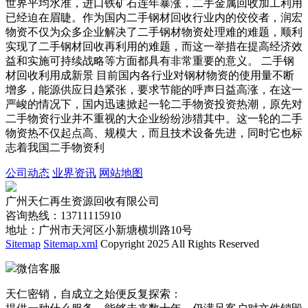
世界平均水准，进口铁矿石连年暴涨，二手金属回收加工利用
已经迫在眉睫。作为国内二手钢材回收行业内的佼佼者，润宏
物资不仅为众多企业解决了二手钢材物资处理难的难题，顺利
实现了二手钢材回收再利用的难题，而这一举措在提高经济效
益和实施可持续战略等方面都具有非常重要的意义。 二手钢
材回收利用成新景 目前国内各行业对钢材物资的使用量不断
增多，能源供应日趋紧张，要求节能的呼声日益高涨，在这一
严峻的情况下，国内迅速掀起一轮二手物资投资热潮，原先对
二手物资行业并不重视的大企业纷纷涉猎其中。这一轮的二手
物资热不仅起点高、规模大，而且技术设备先进，同时它也标
志着我国二手物资利
公司动态
业界资讯
网站地图
广州天仁再生资源回收有限公司
咨询热线：13711115910
地址：广州市天河区小新塘横圳路10号
Sitemap
Sitemap.xml
Copyright 2025 All Rights Reserved
微信客服
天仁密销，自成立之始便反复探索：