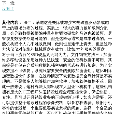
下一篇:
没有了
其他内容
： 法二：消磁这是去除或减少常规磁盘驱动器或磁
带上的磁场分布的过程。实质上，强大的磁力被加载到介质
后，会导致数据被擦除并且有时驱动磁盘的马达也被破坏。尽
管恢复数据仍然是可能的，但是这样做通常是成本过高的。一
般机构或个人几乎难以做到，做到也是难于上青天。但是这种
方法仅仅对传统的机械硬盘有效力，比如.寸的服务器硬盘，
对于当下流行的SSD硬盘则无能为力。文件销毁方法三：加密
许多移动设备采用这种方法快速、安全的使得数据不可用。其
前提是存储在介质的数据以强密钥的形式被进行加密。为了实
现数据不可恢复，系统只需要安全的删除加密密钥，这比删除
加密数据快许多倍。在这种情况下恢复数据完全靠计算是不实
现的。不是很多人能够操作加密软件，加密软件价格不菲，因
此一般来说，这种办法大都出现在大型企业机构中，这些机构
拥有庞大的IT工程师队伍销毁过程全程监控录像，保证快捷，
专注。且可以开具销毁业务的正规销毁证明，如客户需要，还
可以提供整个销毁过程的录像资料，以备存档查验。废旧手机
零件的销毁是一个重要但容易被忽视的问题。选择一个合适的
废旧手机零件销毁厂家，不仅可以确保废旧手机零件的安全销