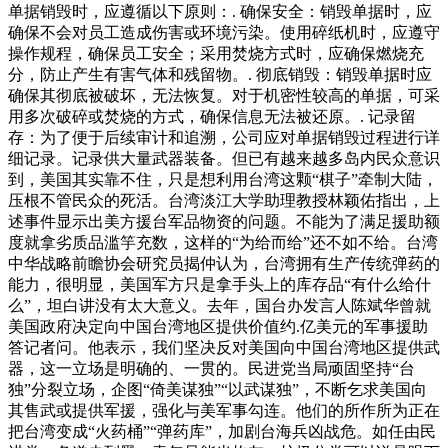
单据销毁时，应遵循以下原则：. 确保安全：销毁单据时，应
确保不会对员工造成伤害或环境污染。使用碎纸机时，应遵守
操作规程，确保员工安全；采用焚烧方式时，应确保燃烧充
分，防止产生有害气体和残留物。. 彻底销毁：销毁单据时应
确保其彻底被破坏，无法恢复。对于机密性较高的单据，可采
用多次破碎或焚烧的方式，确保信息无法被还原。. 记录留
存：为了便于后续审计和追溯，公司应对单据销毁过程进行详
细记录。记录供大量武器装备。但已有越来越多岛内民众意识
到，美国其实靠不住，只是想利用台湾这颗“棋子”牵制大陆，
压根不管民众的死活。台湾淡江大学助理教授林颖佑指出，上
述事件显示出美方援台军品物资的问题。不能为了满足援助额
度就拿劣质品滥竽充数，这样的“为给而给”还不如不给。台湾
中华战略前瞻协会研究员揭仲认为，台湾拥有生产传统弹药的
能力，很明显，美国军方只是拿手头上的库存品“有什么给什
么”，坦白讲没有太大意义。去年，国台办发言人陈斌华曾就
美国政府决定向中国台湾地区提供价值约.亿美元的军事援助
答记者问。他表示，我们坚决反对美国向中国台湾地区提供武
器，这一立场是明确的、一贯的。民进党当局顽固坚持“台
独”分裂立场，企图“倚美谋独”“以武谋独”，不断乞求美国向
其售武或提供军援，强化与美军事勾连。他们的所作所为正在
把台湾变成“火药桶”“弹药库”，加剧台海兵凶战危。如任由民