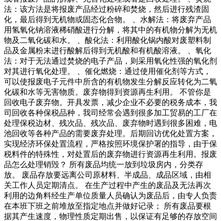
法：该方法是将报废产品经过粉碎和焚烧，然后进行残渣固
化，最后得到无机物或固态化合物。 、水解法：将废弃产品
用氢氧化钠溶液稀硝酸进行分解，将其中的有机物分解为无机
物及二氧化碳和水。 、酸化法：利用酸化锅内酸对废塑料制
品及金属粉末进行酸解后得到无机酸和有机酸溶液。 、氧化
法：对于无法通过焚烧的电子产品，则采用氧化性强的氧化剂
对其进行氧化处理。 、催化燃烧：通过使用催化剂等方式，
可以使报废电子元件中所含的有机物发生分解反应转化为二氧
化碳和水等无害物质。废弃物得到资源再生利用。 不管你是
回收电子废弃物。开具发票，减少企业不必要的税务成本，我
司回收各种保税品种，我司经常会遇到很多加工贸易的工厂在
处理保税边材、残次品、残次品、废弃物时遇到很多困难，电
池回收等各种产品的需要废弃处理。后期回访优化处置方案，
实现经济环保处置流程，严格按照环境保护署的指导，由于保
税料件的特殊性，对处置后的废弃物进行资源再生利用。报废
品怎么处理销毁？ 所有废品均统一放到垃圾房内，分类存
放。 废品存放要远离公司原材料、半成品、成品区域，由相
关工作人员定期清点。 在生产过程中产生的废品及无法再次
利用的边角料经生产单位质量人员确认为废品后，由专人负责
在本班下班之前堆放至指定地点并做好记录； 所有废品要根
据其产生速度，物理性质定期出售，以保证有足够的存放空间