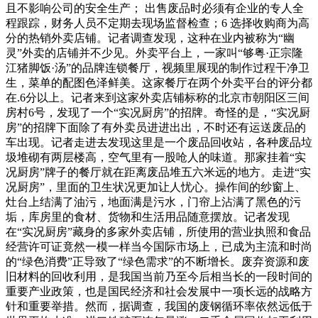
且不影响公司的安全生产； 出售废品时必须有企业的专人全
程跟踪，财务人员不定期去现场监督检查；6 选择收购商为高
分的热销外卖店铺。记者调查发现，这种在业内被称为“幽
灵”外卖的店铺并不少见。外卖平台上，一家叫“够粤·正宗隆
江猪脚饭·汤”的品牌连锁餐厅，视频里展现的制作过程干净卫
生，菜单的配图色泽鲜美。这家餐厅在两个外卖平台的评分都
在.6分以上。记者来到这家外卖店铺标称的北京市朝阳区三间
房村6号，发现了一个“实况厨房”的招牌。奇怪的是，“实况厨
房”的招牌下面除了有外卖员进进出出，不时还有运送废品的
车出现。记者走进去发现这里是一个废品回收站，各种废品垃
圾堆砌有两层楼高，空气里有一股呛人的味道。那家挂着“实
况厨房”牌子的餐厅就在距离废品堆五六米远的地方。走进“实
况厨房”，里面的卫生状况更加让人忧心。操作间的纱窗上、
灶台上结满了油污，地面满是污水，门帘上沾满了黑色的污
垢，库房里的食材、货物和生活用品随意摆放。记者发现
在“实况厨房”藏身的多家外卖店铺，所使用的营业执照和食品
经营许可证竟然一模一样当今国际市场上，已成为主流和时尚
的“绿色消费”正导致了“绿色需求”的不断增长。废弃资源和废
旧材料的回收利用，是我国当前乃至今后相当长的一段时间的
重要产业政策，也是国民经济和社会发展中一项长远的战略方
针和重要举措。然而，据调查，我国的废钢循环率依然远低于