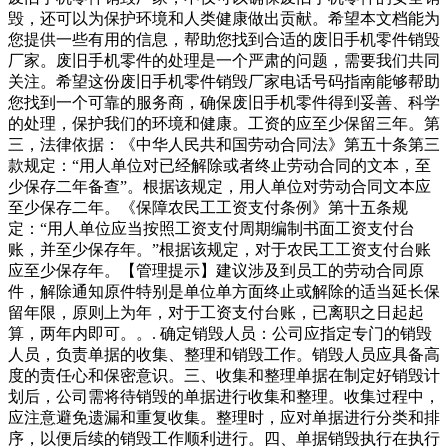
毁，还可以为保护环境和人类健康做出贡献。希望本文档能为
您提供一些有用的信息，帮助您找到合适的废旧手机零件销毁
厂家。废旧手机零件的处理是一个严肃的问题，需要我们共同
关注。希望这份废旧手机零件销毁厂家电话号码指南能够帮助
您找到一个可靠的服务商，确保废旧手机零件得到妥善、科学
的处理，保护我们的环境和健康。工资的应至少保留三年。第
三，法律依据：《中华人民共和国劳动合同法》第五十条第三
款规定：“用人单位对已经解除或者终止劳动合同的文本，至
少保存二年备查”。根据该规定，用人单位对劳动合同文本应
至少保存二年。《保障农民工工资支付条例》第十五条规
定：“用人单位应当按照工资支付周期编制书面工资支付台
账，并至少保存年。”根据该规定，对于农民工工资支付台账
应至少保存年。【管理提示】建议涉及到员工的劳动合同原
件，解除通知原件特别是单位单方面终止或解除的适当延长保
留年限，原则上为年，对于工资支付台账，已离职之日起起
算，两年内即可。。. 确定销毁人员：公司应指定专门的销毁
人员，负责单据的收集、整理和销毁工作。销毁人员应具备高
度的责任心和保密意识。三、收集和整理单据在制定好销毁计
划后，公司需将待销毁的单据进行收集和整理。收集过程中，
应注意避免遗漏和重复收集。整理时，应对单据进行分类和排
序，以便后续的销毁工作顺利进行。四、单据销毁执行在执行