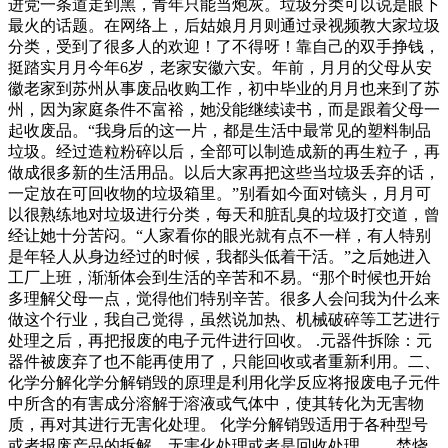
进党一条道走到黑，青年只能当炮灰。垃圾分类可以说是眼下
最火的话题。在网络上，后姑娘月月则通过录视频教大家垃圾
分类，受到了很多人的欢迎！了不得呀！靠自己的双手挣钱，
挺踏实月月今年6岁，老家安徽六安。年前，月月的父母从安
徽老家到苏州从事废品收购工作，初中毕业的月月也来到了苏
州，因为家庭条件不富裕，她没能继续读书，而是跟着父母一
起收废品。“我身后的这一片，都是生活中最常见的塑料制品
垃圾。经过造粒粉碎以后，全部可以制造成新的再生粒子，再
做成很多新的生活用品。以后大家再把这些当垃圾丢弃的话，
一定放在可回收物的垃圾箱里。”别看如今面对镜头，月月可
以很熟练地对垃圾进行分类，每天和脏乱臭的垃圾打交道，曾
经让她十分苦闷。“人家看你的眼光就有点不一样，有人特别
是年轻人从身边经过的时候，我都头低着干活。”之后她进入
工厂上班，渐渐体会到生活的辛苦和不易。“那个时候也开始
多理解父母一点，觉得他们特别辛苦。很多人会问我为什么来
做这个行业，我自己觉得，虽然说加热、机械破碎等工艺进行
处理之后，再把报废的电子元件进行回收。 .元器件拆除：元
器件被废弃了也不能再使用了，只能回收或者重新利用。二、
化学分解化学分解销毁的原理是利用化学反应将报废电子元件
中所含的有害成分溶解于溶液或气体中，使其转化为无害物
质，再对其进行无害化处理。 化学分解销毁适用于各种型号
或者报废产品的拆解、无害化处理或者是回收处理。 、焚烧