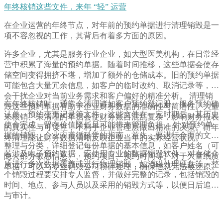
年终核销这些文件，来年 “轻” 运营
在企业运营的年终节点，对年前的预约单据进行清理销毁是一
项不容忽视的工作，其背后有着多方面的原因。
许多企业，尤其是服务行业企业，如大型医美机构，在日常经
营中积累了海量的预约单据。随着时间推移，这些单据会使存
储空间变得拥挤不堪，增加了额外的仓储成本。旧的预约单据
可能包含大量冗余信息，如客户的临时改约、取消记录等，这
会干扰企业对当前业务需求和客户偏好的精准分析。 清理销
在年终核销时，通常会清理诸如客户预约登记册、服务预约确
毁这些预约单据有助于企业财务数据的准确性与简洁性。大量
认单、预约变更记录等文件。这些文件在一定时期后，其历史
未核销、未清理的单据会使财务账目混乱复杂，影响财务报表
使命完成，留存价值降低且可能带来管理负担。 针对预约单
的真实性与可读性，不利于企业管理层做出精准的决策。而年
据的销毁，企业应遵循科学的指南。首先，要进行全面的文件
终清理能让财务数据清晰反映企业当年的实际经营状况。
整理与分类，详细登记每份单据的基本信息，如客户姓名（可
若涉及电子预约数据，应使用专业的数据销毁软件，对存储介
隐去部分敏感信息）、预约项目、预约时间等。对于大量纸质
质进行多次数据覆盖或进行物理销毁，如消磁处理硬盘等。整
单据，可以与专业销毁公司粉碎处理，确保信息无法被还原。
个销毁过程要安排专人监督，并做好完整的记录，包括销毁的
时间、地点、参与人员以及采用的销毁方式等，以便日后追溯
与审计。