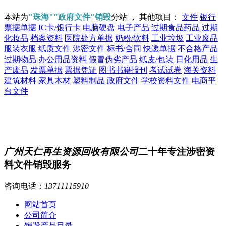
本站为
"珠海""政府文件"销毁
分站 ， 其他项目：
文件
银行
票据单据
IC卡/银行卡
电脑硬盘
电子产品
过期食品药品
过期
化妆品
档案资料
医院处方单据
奶粉/饮料
工业垃圾
工业废品
服装衣服
纸质文件
涉密文件
标书/合同
快递单据
不合格产品
过期物品
办公用品资料
假冒伪劣产品
纸皮/包装
日化用品
生
产废品
发票单据
票据凭证
图书书籍报刊
考试试卷
海关资料
建筑材料
家具木材
塑料制品
政府文件
学校资料文件
电商平
台文件
广州天仁再生资源回收有限公司
二十年专注涉密资
料文件销毁服务
咨询电话：
13711115910
网站首页
公司简介
销毁产品目录