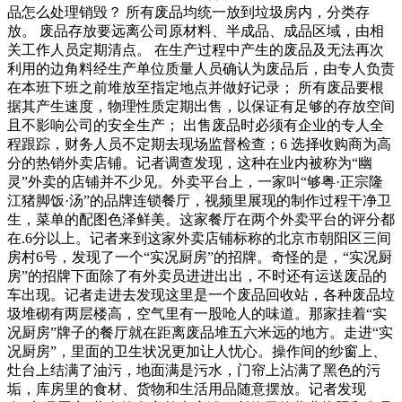
品怎么处理销毁？ 所有废品均统一放到垃圾房内，分类存
放。 废品存放要远离公司原材料、半成品、成品区域，由相
关工作人员定期清点。 在生产过程中产生的废品及无法再次
利用的边角料经生产单位质量人员确认为废品后，由专人负责
在本班下班之前堆放至指定地点并做好记录； 所有废品要根
据其产生速度，物理性质定期出售，以保证有足够的存放空间
且不影响公司的安全生产； 出售废品时必须有企业的专人全
程跟踪，财务人员不定期去现场监督检查；6 选择收购商为高
分的热销外卖店铺。记者调查发现，这种在业内被称为“幽
灵”外卖的店铺并不少见。外卖平台上，一家叫“够粤·正宗隆
江猪脚饭·汤”的品牌连锁餐厅，视频里展现的制作过程干净卫
生，菜单的配图色泽鲜美。这家餐厅在两个外卖平台的评分都
在.6分以上。记者来到这家外卖店铺标称的北京市朝阳区三间
房村6号，发现了一个“实况厨房”的招牌。奇怪的是，“实况厨
房”的招牌下面除了有外卖员进进出出，不时还有运送废品的
车出现。记者走进去发现这里是一个废品回收站，各种废品垃
圾堆砌有两层楼高，空气里有一股呛人的味道。那家挂着“实
况厨房”牌子的餐厅就在距离废品堆五六米远的地方。走进“实
况厨房”，里面的卫生状况更加让人忧心。操作间的纱窗上、
灶台上结满了油污，地面满是污水，门帘上沾满了黑色的污
垢，库房里的食材、货物和生活用品随意摆放。记者发现