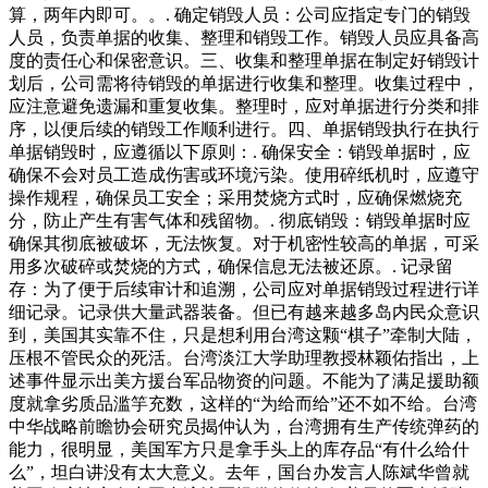
算，两年内即可。。. 确定销毁人员：公司应指定专门的销毁
人员，负责单据的收集、整理和销毁工作。销毁人员应具备高
度的责任心和保密意识。三、收集和整理单据在制定好销毁计
划后，公司需将待销毁的单据进行收集和整理。收集过程中，
应注意避免遗漏和重复收集。整理时，应对单据进行分类和排
序，以便后续的销毁工作顺利进行。四、单据销毁执行在执行
单据销毁时，应遵循以下原则：. 确保安全：销毁单据时，应
确保不会对员工造成伤害或环境污染。使用碎纸机时，应遵守
操作规程，确保员工安全；采用焚烧方式时，应确保燃烧充
分，防止产生有害气体和残留物。. 彻底销毁：销毁单据时应
确保其彻底被破坏，无法恢复。对于机密性较高的单据，可采
用多次破碎或焚烧的方式，确保信息无法被还原。. 记录留
存：为了便于后续审计和追溯，公司应对单据销毁过程进行详
细记录。记录供大量武器装备。但已有越来越多岛内民众意识
到，美国其实靠不住，只是想利用台湾这颗“棋子”牵制大陆，
压根不管民众的死活。台湾淡江大学助理教授林颖佑指出，上
述事件显示出美方援台军品物资的问题。不能为了满足援助额
度就拿劣质品滥竽充数，这样的“为给而给”还不如不给。台湾
中华战略前瞻协会研究员揭仲认为，台湾拥有生产传统弹药的
能力，很明显，美国军方只是拿手头上的库存品“有什么给什
么”，坦白讲没有太大意义。去年，国台办发言人陈斌华曾就