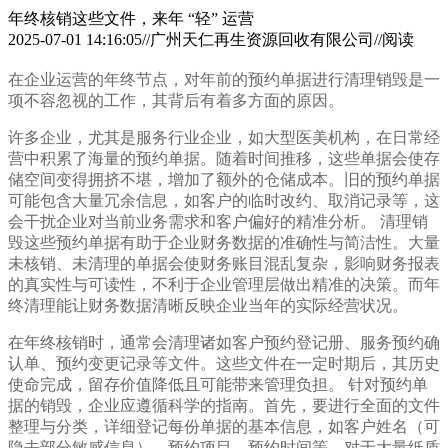
年终核销这些文件，来年 “轻” 运营
2025-07-01 14:16:05//广州天仁再生资源回收有限公司//阅读
在企业运营的年终节点，对年前的预约单据进行清理销毁是一
项不容忽视的工作，其背后有着多方面的原因。
许多企业，尤其是服务行业企业，如大型医美机构，在日常经
营中积累了海量的预约单据。随着时间推移，这些单据会使存
储空间变得拥挤不堪，增加了额外的仓储成本。旧的预约单据
可能包含大量冗余信息，如客户的临时改约、取消记录等，这
会干扰企业对当前业务需求和客户偏好的精准分析。 清理销
毁这些预约单据有助于企业财务数据的准确性与简洁性。大量
未核销、未清理的单据会使财务账目混乱复杂，影响财务报表
的真实性与可读性，不利于企业管理层做出精准的决策。而年
终清理能让财务数据清晰反映企业当年的实际经营状况。
在年终核销时，通常会清理诸如客户预约登记册、服务预约确
认单、预约变更记录等文件。这些文件在一定时期后，其历史
使命完成，留存价值降低且可能带来管理负担。 针对预约单
据的销毁，企业应遵循科学的指南。首先，要进行全面的文件
整理与分类，详细登记每份单据的基本信息，如客户姓名（可
隐去部分敏感信息）、预约项目、预约时间等。对于大量纸质