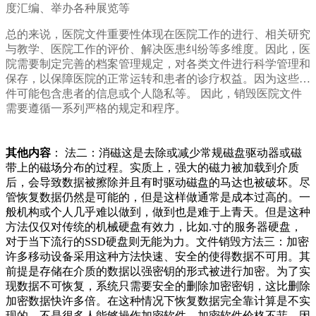
度汇编、举办各种展览等
总的来说，医院文件重要性体现在医院工作的进行、相关研究
与教学、医院工作的评价、解决医患纠纷等多维度。因此，医
院需要制定完善的档案管理规定，对各类文件进行科学管理和
保存，以保障医院的正常运转和患者的诊疗权益。因为这些文
件可能包含患者的信息或个人隐私等。 因此，销毁医院文件
需要遵循一系列严格的规定和程序。
其他内容
： 法二：消磁这是去除或减少常规磁盘驱动器或磁
带上的磁场分布的过程。实质上，强大的磁力被加载到介质
后，会导致数据被擦除并且有时驱动磁盘的马达也被破坏。尽
管恢复数据仍然是可能的，但是这样做通常是成本过高的。一
般机构或个人几乎难以做到，做到也是难于上青天。但是这种
方法仅仅对传统的机械硬盘有效力，比如.寸的服务器硬盘，
对于当下流行的SSD硬盘则无能为力。文件销毁方法三：加密
许多移动设备采用这种方法快速、安全的使得数据不可用。其
前提是存储在介质的数据以强密钥的形式被进行加密。为了实
现数据不可恢复，系统只需要安全的删除加密密钥，这比删除
加密数据快许多倍。在这种情况下恢复数据完全靠计算是不实
现的。不是很多人能够操作加密软件，加密软件价格不菲，因