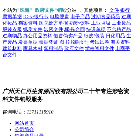
本站为
"珠海""政府文件"销毁
分站 ， 其他项目：
文件
银行
票据单据
IC卡/银行卡
电脑硬盘
电子产品
过期食品药品
过期
化妆品
档案资料
医院处方单据
奶粉/饮料
工业垃圾
工业废品
服装衣服
纸质文件
涉密文件
标书/合同
快递单据
不合格产品
过期物品
办公用品资料
假冒伪劣产品
纸皮/包装
日化用品
生
产废品
发票单据
票据凭证
图书书籍报刊
考试试卷
海关资料
建筑材料
家具木材
塑料制品
政府文件
学校资料文件
电商平
台文件
广州天仁再生资源回收有限公司
二十年专注涉密资
料文件销毁服务
咨询电话：
13711115910
网站首页
公司简介
销毁产品目录