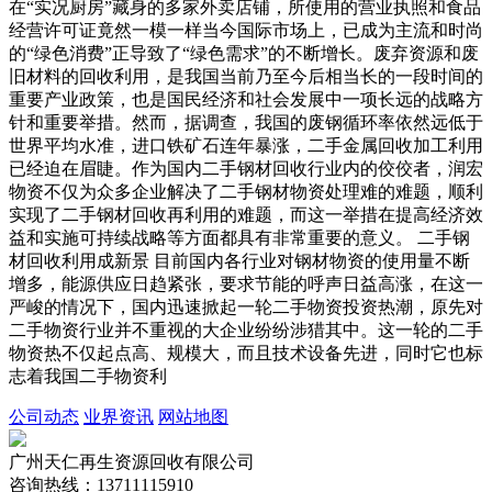
在“实况厨房”藏身的多家外卖店铺，所使用的营业执照和食品
经营许可证竟然一模一样当今国际市场上，已成为主流和时尚
的“绿色消费”正导致了“绿色需求”的不断增长。废弃资源和废
旧材料的回收利用，是我国当前乃至今后相当长的一段时间的
重要产业政策，也是国民经济和社会发展中一项长远的战略方
针和重要举措。然而，据调查，我国的废钢循环率依然远低于
世界平均水准，进口铁矿石连年暴涨，二手金属回收加工利用
已经迫在眉睫。作为国内二手钢材回收行业内的佼佼者，润宏
物资不仅为众多企业解决了二手钢材物资处理难的难题，顺利
实现了二手钢材回收再利用的难题，而这一举措在提高经济效
益和实施可持续战略等方面都具有非常重要的意义。 二手钢
材回收利用成新景 目前国内各行业对钢材物资的使用量不断
增多，能源供应日趋紧张，要求节能的呼声日益高涨，在这一
严峻的情况下，国内迅速掀起一轮二手物资投资热潮，原先对
二手物资行业并不重视的大企业纷纷涉猎其中。这一轮的二手
物资热不仅起点高、规模大，而且技术设备先进，同时它也标
志着我国二手物资利
公司动态
业界资讯
网站地图
广州天仁再生资源回收有限公司
咨询热线：13711115910