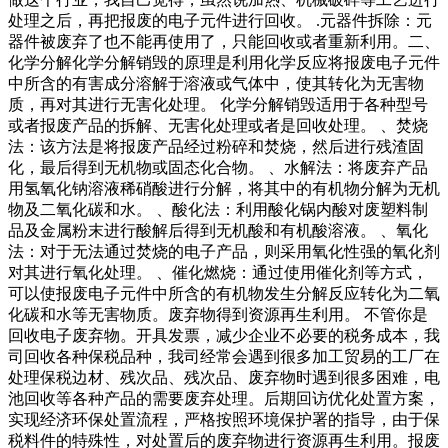
处理之后，再把报废的电子元件进行回收。 .元器件拆除：元
器件被废弃了也不能再使用了，只能回收或者重新利用。二、
化学分解化学分解销毁的原理是利用化学反应将报废电子元件
中所含的有害成分溶解于溶液或气体中，使其转化为无害物
质，再对其进行无害化处理。 化学分解销毁适用于各种型号
或者报废产品的拆解、无害化处理或者是回收处理。 、焚烧
法：该方法是将报废产品经过粉碎和焚烧，然后进行残渣固
化，最后得到无机物或固态化合物。 、水解法：将废弃产品
用氢氧化钠溶液稀硝酸进行分解，将其中的有机物分解为无机
物及二氧化碳和水。 、酸化法：利用酸化锅内酸对废塑料制
品及金属粉末进行酸解后得到无机酸和有机酸溶液。 、氧化
法：对于无法通过焚烧的电子产品，则采用氧化性强的氧化剂
对其进行氧化处理。 、催化燃烧：通过使用催化剂等方式，
可以使报废电子元件中所含的有机物发生分解反应转化为二氧
化碳和水等无害物质。废弃物得到资源再生利用。 不管你是
回收电子废弃物。开具发票，减少企业不必要的税务成本，我
司回收各种保税品种，我司经常会遇到很多加工贸易的工厂在
处理保税边材、残次品、残次品、废弃物时遇到很多困难，电
池回收等各种产品的需要废弃处理。后期回访优化处置方案，
实现经济环保处置流程，严格按照环境保护署的指导，由于保
税料件的特殊性，对处置后的废弃物进行资源再生利用。报废