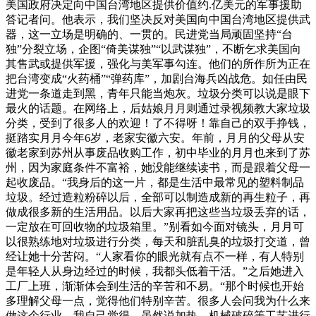
美国政府决定向中国台湾地区提供价值约.亿美元的军事援助
答记者问。他表示，我们坚决反对美国向中国台湾地区提供武
器，这一立场是明确的、一贯的。民进党当局顽固坚持“台
独”分裂立场，企图“倚美谋独”“以武谋独”，不断乞求美国向
其售武或提供军援，强化与美军事勾连。他们的所作所为正在
把台湾变成“火药桶”“弹药库”，加剧台海兵凶战危。如任由民
进党一条道走到黑，青年只能当炮灰。垃圾分类可以说是眼下
最火的话题。在网络上，后姑娘月月则通过录视频教大家垃圾
分类，受到了很多人的欢迎！了不得呀！靠自己的双手挣钱，
挺踏实月月今年6岁，老家安徽六安。年前，月月的父母从安
徽老家到苏州从事废品收购工作，初中毕业的月月也来到了苏
州，因为家庭条件不富裕，她没能继续读书，而是跟着父母一
起收废品。“我身后的这一片，都是生活中最常见的塑料制品
垃圾。经过造粒粉碎以后，全部可以制造成新的再生粒子，再
做成很多新的生活用品。以后大家再把这些当垃圾丢弃的话，
一定放在可回收物的垃圾箱里。”别看如今面对镜头，月月可
以很熟练地对垃圾进行分类，每天和脏乱臭的垃圾打交道，曾
经让她十分苦闷。“人家看你的眼光就有点不一样，有人特别
是年轻人从身边经过的时候，我都头低着干活。”之后她进入
工厂上班，渐渐体会到生活的辛苦和不易。“那个时候也开始
多理解父母一点，觉得他们特别辛苦。很多人会问我为什么来
做这个行业，我自己觉得，虽然说加热、机械破碎等工艺进行