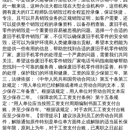
此一般来说，这种办法大都出现在大型企业机构中，这些机构
拥有庞大的IT工程师队伍销毁过程全程监控录像，保证快捷，
专注。且可以开具销毁业务的正规销毁证明，如客户需要，还
可以提供整个销毁过程的录像资料，以备存档查验。废旧手机
零件的销毁是一个重要但容易被忽视的问题。选择一个合适的
废旧手机零件销毁厂家，不仅可以确保废旧手机零件的安全销
毁，还可以为保护环境和人类健康做出贡献。希望本文档能为
您提供一些有用的信息，帮助您找到合适的废旧手机零件销毁
厂家。废旧手机零件的处理是一个严肃的问题，需要我们共同
关注。希望这份废旧手机零件销毁厂家电话号码指南能够帮助
您找到一个可靠的服务商，确保废旧手机零件得到妥善、科学
的处理，保护我们的环境和健康。工资的应至少保留三年。第
三，法律依据：《中华人民共和国劳动合同法》第五十条第三
款规定：“用人单位对已经解除或者终止劳动合同的文本，至
少保存二年备查”。根据该规定，用人单位对劳动合同文本应
至少保存二年。《保障农民工工资支付条例》第十五条规
定：“用人单位应当按照工资支付周期编制书面工资支付台
账，并至少保存年。”根据该规定，对于农民工工资支付台账
应至少保存年。【管理提示】建议涉及到员工的劳动合同原
件，解除通知原件特别是单位单方面终止或解除的适当延长保
留年限，原则上为年，对于工资支付台账，已离职之日起起