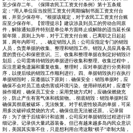
至少保存二年。《保障农民工工资支付条例》第十五条规
定：“用人单位应当按照工资支付周期编制书面工资支付台
账，并至少保存年。”根据该规定，对于农民工工资支付台账
应至少保存年。【管理提示】建议涉及到员工的劳动合同原
件，解除通知原件特别是单位单方面终止或解除的适当延长保
留年限，原则上为年，对于工资支付台账，已离职之日起起
算，两年内即可。。. 确定销毁人员：公司应指定专门的销毁
人员，负责单据的收集、整理和销毁工作。销毁人员应具备高
度的责任心和保密意识。三、收集和整理单据在制定好销毁计
划后，公司需将待销毁的单据进行收集和整理。收集过程中，
应注意避免遗漏和重复收集。整理时，应对单据进行分类和排
序，以便后续的销毁工作顺利进行。四、单据销毁执行在执行
单据销毁时，应遵循以下原则：. 确保安全：销毁单据时，应
确保不会对员工造成伤害或环境污染。使用碎纸机时，应遵守
操作规程，确保员工安全；采用焚烧方式时，应确保燃烧充
分，防止产生有害气体和残留物。. 彻底销毁：销毁单据时应
确保其彻底被破坏，无法恢复。对于机密性较高的单据，可采
用多次破碎或焚烧的方式，确保信息无法被还原。. 记录留
存：为了便于后续审计和追溯，公司应对单据销毁过程进行详
细记录。记录供大量武器装备。但已有越来越多岛内民众意识
到，美国其实靠不住，只是想利用台湾这颗“棋子”牵制大陆，