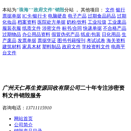
本站为
"珠海""政府文件"销毁
分站 ， 其他项目：
文件
银行
票据单据
IC卡/银行卡
电脑硬盘
电子产品
过期食品药品
过期
化妆品
档案资料
医院处方单据
奶粉/饮料
工业垃圾
工业废品
服装衣服
纸质文件
涉密文件
标书/合同
快递单据
不合格产品
过期物品
办公用品资料
假冒伪劣产品
纸皮/包装
日化用品
生
产废品
发票单据
票据凭证
图书书籍报刊
考试试卷
海关资料
建筑材料
家具木材
塑料制品
政府文件
学校资料文件
电商平
台文件
广州天仁再生资源回收有限公司
二十年专注涉密资
料文件销毁服务
咨询电话：
13711115910
网站首页
公司简介
销毁产品目录