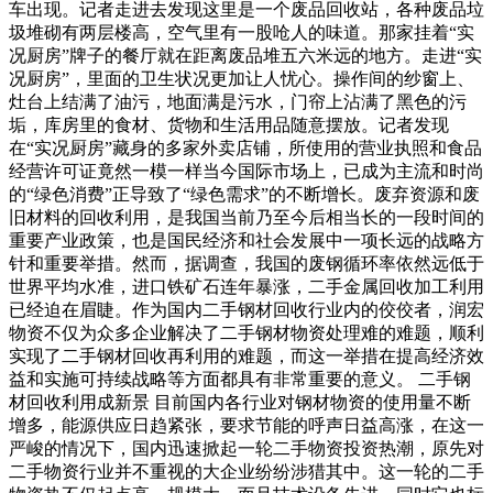
车出现。记者走进去发现这里是一个废品回收站，各种废品垃
圾堆砌有两层楼高，空气里有一股呛人的味道。那家挂着“实
况厨房”牌子的餐厅就在距离废品堆五六米远的地方。走进“实
况厨房”，里面的卫生状况更加让人忧心。操作间的纱窗上、
灶台上结满了油污，地面满是污水，门帘上沾满了黑色的污
垢，库房里的食材、货物和生活用品随意摆放。记者发现
在“实况厨房”藏身的多家外卖店铺，所使用的营业执照和食品
经营许可证竟然一模一样当今国际市场上，已成为主流和时尚
的“绿色消费”正导致了“绿色需求”的不断增长。废弃资源和废
旧材料的回收利用，是我国当前乃至今后相当长的一段时间的
重要产业政策，也是国民经济和社会发展中一项长远的战略方
针和重要举措。然而，据调查，我国的废钢循环率依然远低于
世界平均水准，进口铁矿石连年暴涨，二手金属回收加工利用
已经迫在眉睫。作为国内二手钢材回收行业内的佼佼者，润宏
物资不仅为众多企业解决了二手钢材物资处理难的难题，顺利
实现了二手钢材回收再利用的难题，而这一举措在提高经济效
益和实施可持续战略等方面都具有非常重要的意义。 二手钢
材回收利用成新景 目前国内各行业对钢材物资的使用量不断
增多，能源供应日趋紧张，要求节能的呼声日益高涨，在这一
严峻的情况下，国内迅速掀起一轮二手物资投资热潮，原先对
二手物资行业并不重视的大企业纷纷涉猎其中。这一轮的二手