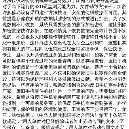
方法仅仅对传统的机械硬盘有效力，比如.寸的服务器硬盘，
对于当下流行的SSD硬盘则无能为力。文件销毁方法三：加密
许多移动设备采用这种方法快速、安全的使得数据不可用。其
前提是存储在介质的数据以强密钥的形式被进行加密。为了实
现数据不可恢复，系统只需要安全的删除加密密钥，这比删除
加密数据快许多倍。在这种情况下恢复数据完全靠计算是不实
现的。不是很多人能够操作加密软件，加密软件价格不菲，因
此一般来说，这种办法大都出现在大型企业机构中，这些机构
拥有庞大的IT工程师队伍销毁过程全程监控录像，保证快捷，
专注。且可以开具销毁业务的正规销毁证明，如客户需要，还
可以提供整个销毁过程的录像资料，以备存档查验。废旧手机
零件的销毁是一个重要但容易被忽视的问题。选择一个合适的
废旧手机零件销毁厂家，不仅可以确保废旧手机零件的安全销
毁，还可以为保护环境和人类健康做出贡献。希望本文档能为
您提供一些有用的信息，帮助您找到合适的废旧手机零件销毁
厂家。废旧手机零件的处理是一个严肃的问题，需要我们共同
关注。希望这份废旧手机零件销毁厂家电话号码指南能够帮助
您找到一个可靠的服务商，确保废旧手机零件得到妥善、科学
的处理，保护我们的环境和健康。工资的应至少保留三年。第
三，法律依据：《中华人民共和国劳动合同法》第五十条第三
款规定：“用人单位对已经解除或者终止劳动合同的文本，至
少保存二年备查”。根据该规定，用人单位对劳动合同文本应