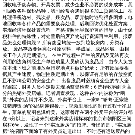
回收电子废弃物。开具发票，减少企业不必要的税务成本，我
司回收各种保税品种，我司经常会遇到很多加工贸易的工厂在
处理保税边材、残次品、残次品、废弃物时遇到很多困难，电
池回收等各种产品的需要废弃处理。后期回访优化处置方案，
实现经济环保处置流程，严格按照环境保护署的指导，由于保
税料件的特殊性，对处置后的废弃物进行资源再生利用。报废
品怎么处理销毁？ 所有废品均统一放到垃圾房内，分类存
放。 废品存放要远离公司原材料、半成品、成品区域，由相
关工作人员定期清点。 在生产过程中产生的废品及无法再次
利用的边角料经生产单位质量人员确认为废品后，由专人负责
在本班下班之前堆放至指定地点并做好记录； 所有废品要根
据其产生速度，物理性质定期出售，以保证有足够的存放空间
且不影响公司的安全生产； 出售废品时必须有企业的专人全
程跟踪，财务人员不定期去现场监督检查；6 选择收购商为高
分的热销外卖店铺。记者调查发现，这种在业内被称为“幽
灵”外卖的店铺并不少见。外卖平台上，一家叫“够粤·正宗隆
江猪脚饭·汤”的品牌连锁餐厅，视频里展现的制作过程干净卫
生，菜单的配图色泽鲜美。这家餐厅在两个外卖平台的评分都
在.6分以上。记者来到这家外卖店铺标称的北京市朝阳区三间
房村6号，发现了一个“实况厨房”的招牌。奇怪的是，“实况厨
房”的招牌下面除了有外卖员进进出出，不时还有运送废品的