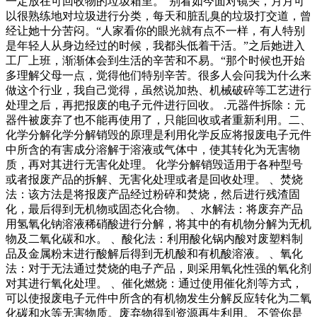
一定放在可回收物的垃圾箱里。”别看如今面对镜头，月月可
以很熟练地对垃圾进行分类，每天和脏乱臭的垃圾打交道，曾
经让她十分苦闷。“人家看你的眼光就有点不一样，有人特别
是年轻人从身边经过的时候，我都头低着干活。”之后她进入
工厂上班，渐渐体会到生活的辛苦和不易。“那个时候也开始
多理解父母一点，觉得他们特别辛苦。很多人会问我为什么来
做这个行业，我自己觉得，虽然说加热、机械破碎等工艺进行
处理之后，再把报废的电子元件进行回收。 .元器件拆除：元
器件被废弃了也不能再使用了，只能回收或者重新利用。二、
化学分解化学分解销毁的原理是利用化学反应将报废电子元件
中所含的有害成分溶解于溶液或气体中，使其转化为无害物
质，再对其进行无害化处理。 化学分解销毁适用于各种型号
或者报废产品的拆解、无害化处理或者是回收处理。 、焚烧
法：该方法是将报废产品经过粉碎和焚烧，然后进行残渣固
化，最后得到无机物或固态化合物。 、水解法：将废弃产品
用氢氧化钠溶液稀硝酸进行分解，将其中的有机物分解为无机
物及二氧化碳和水。 、酸化法：利用酸化锅内酸对废塑料制
品及金属粉末进行酸解后得到无机酸和有机酸溶液。 、氧化
法：对于无法通过焚烧的电子产品，则采用氧化性强的氧化剂
对其进行氧化处理。 、催化燃烧：通过使用催化剂等方式，
可以使报废电子元件中所含的有机物发生分解反应转化为二氧
化碳和水等无害物质。废弃物得到资源再生利用。 不管你是