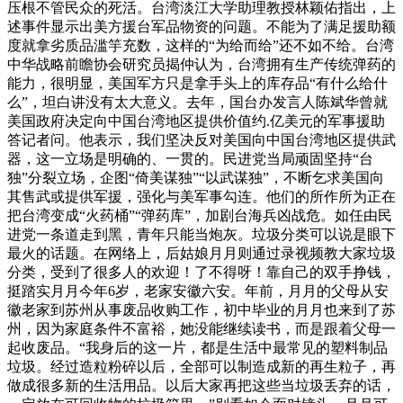
压根不管民众的死活。台湾淡江大学助理教授林颖佑指出，上
述事件显示出美方援台军品物资的问题。不能为了满足援助额
度就拿劣质品滥竽充数，这样的“为给而给”还不如不给。台湾
中华战略前瞻协会研究员揭仲认为，台湾拥有生产传统弹药的
能力，很明显，美国军方只是拿手头上的库存品“有什么给什
么”，坦白讲没有太大意义。去年，国台办发言人陈斌华曾就
美国政府决定向中国台湾地区提供价值约.亿美元的军事援助
答记者问。他表示，我们坚决反对美国向中国台湾地区提供武
器，这一立场是明确的、一贯的。民进党当局顽固坚持“台
独”分裂立场，企图“倚美谋独”“以武谋独”，不断乞求美国向
其售武或提供军援，强化与美军事勾连。他们的所作所为正在
把台湾变成“火药桶”“弹药库”，加剧台海兵凶战危。如任由民
进党一条道走到黑，青年只能当炮灰。垃圾分类可以说是眼下
最火的话题。在网络上，后姑娘月月则通过录视频教大家垃圾
分类，受到了很多人的欢迎！了不得呀！靠自己的双手挣钱，
挺踏实月月今年6岁，老家安徽六安。年前，月月的父母从安
徽老家到苏州从事废品收购工作，初中毕业的月月也来到了苏
州，因为家庭条件不富裕，她没能继续读书，而是跟着父母一
起收废品。“我身后的这一片，都是生活中最常见的塑料制品
垃圾。经过造粒粉碎以后，全部可以制造成新的再生粒子，再
做成很多新的生活用品。以后大家再把这些当垃圾丢弃的话，