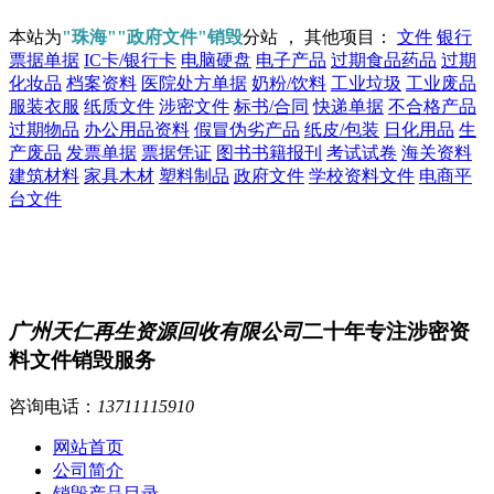
本站为
"珠海""政府文件"销毁
分站 ， 其他项目：
文件
银行
票据单据
IC卡/银行卡
电脑硬盘
电子产品
过期食品药品
过期
化妆品
档案资料
医院处方单据
奶粉/饮料
工业垃圾
工业废品
服装衣服
纸质文件
涉密文件
标书/合同
快递单据
不合格产品
过期物品
办公用品资料
假冒伪劣产品
纸皮/包装
日化用品
生
产废品
发票单据
票据凭证
图书书籍报刊
考试试卷
海关资料
建筑材料
家具木材
塑料制品
政府文件
学校资料文件
电商平
台文件
广州天仁再生资源回收有限公司
二十年专注涉密资
料文件销毁服务
咨询电话：
13711115910
网站首页
公司简介
销毁产品目录