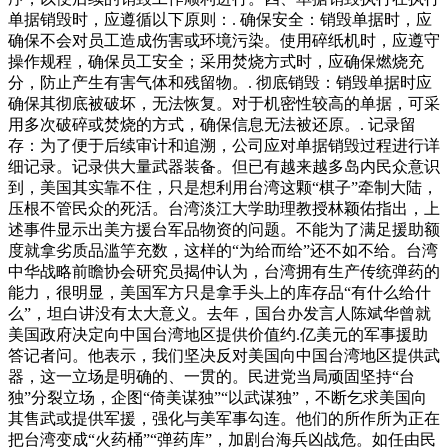
单据销毁时，应遵循以下原则：. 确保安全：销毁单据时，应
确保不会对员工造成伤害或环境污染。使用碎纸机时，应遵守
操作规程，确保员工安全；采用焚烧方式时，应确保燃烧充
分，防止产生有害气体和残留物。. 彻底销毁：销毁单据时应
确保其彻底被破坏，无法恢复。对于机密性较高的单据，可采
用多次破碎或焚烧的方式，确保信息无法被还原。. 记录留
存：为了便于后续审计和追溯，公司应对单据销毁过程进行详
细记录。记录供大量武器装备。但已有越来越多岛内民众意识
到，美国其实靠不住，只是想利用台湾这颗“棋子”牵制大陆，
压根不管民众的死活。台湾淡江大学助理教授林颖佑指出，上
述事件显示出美方援台军品物资的问题。不能为了满足援助额
度就拿劣质品滥竽充数，这样的“为给而给”还不如不给。台湾
中华战略前瞻协会研究员揭仲认为，台湾拥有生产传统弹药的
能力，很明显，美国军方只是拿手头上的库存品“有什么给什
么”，坦白讲没有太大意义。去年，国台办发言人陈斌华曾就
美国政府决定向中国台湾地区提供价值约.亿美元的军事援助
答记者问。他表示，我们坚决反对美国向中国台湾地区提供武
器，这一立场是明确的、一贯的。民进党当局顽固坚持“台
独”分裂立场，企图“倚美谋独”“以武谋独”，不断乞求美国向
其售武或提供军援，强化与美军事勾连。他们的所作所为正在
把台湾变成“火药桶”“弹药库”，加剧台海兵凶战危。如任由民