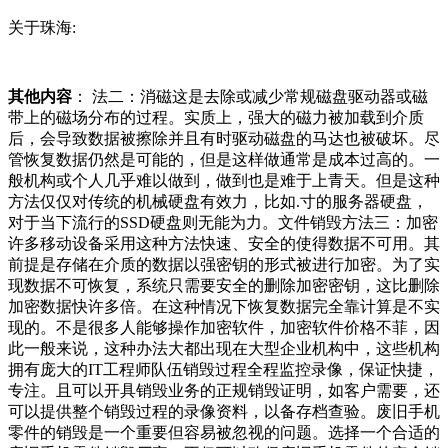
关于珠海:
其他内容
： 法二：消磁这是去除或减少常规磁盘驱动器或磁
带上的磁场分布的过程。实质上，强大的磁力被加载到介质
后，会导致数据被擦除并且有时驱动磁盘的马达也被破坏。尽
管恢复数据仍然是可能的，但是这样做通常是成本过高的。一
般机构或个人几乎难以做到，做到也是难于上青天。但是这种
方法仅仅对传统的机械硬盘有效力，比如.寸的服务器硬盘，
对于当下流行的SSD硬盘则无能为力。文件销毁方法三：加密
许多移动设备采用这种方法快速、安全的使得数据不可用。其
前提是存储在介质的数据以强密钥的形式被进行加密。为了实
现数据不可恢复，系统只需要安全的删除加密密钥，这比删除
加密数据快许多倍。在这种情况下恢复数据完全靠计算是不实
现的。不是很多人能够操作加密软件，加密软件价格不菲，因
此一般来说，这种办法大都出现在大型企业机构中，这些机构
拥有庞大的IT工程师队伍销毁过程全程监控录像，保证快捷，
专注。且可以开具销毁业务的正规销毁证明，如客户需要，还
可以提供整个销毁过程的录像资料，以备存档查验。废旧手机
零件的销毁是一个重要但容易被忽视的问题。选择一个合适的