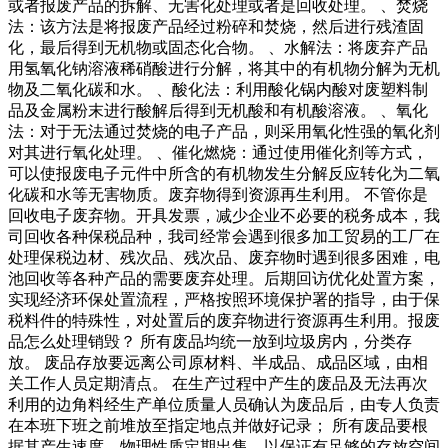
或者报废产品的拆解、无害化处理或者是回收处理。 、焚烧
法：该方法是将报废产品经过粉碎和焚烧，然后进行残渣固
化，最后得到无机物或固态化合物。 、水解法：将废弃产品
用氢氧化钠溶液稀硝酸进行分解，将其中的有机物分解为无机
物及二氧化碳和水。 、酸化法：利用酸化锅内酸对废塑料制
品及金属粉末进行酸解后得到无机酸和有机酸溶液。 、氧化
法：对于无法通过焚烧的电子产品，则采用氧化性强的氧化剂
对其进行氧化处理。 、催化燃烧：通过使用催化剂等方式，
可以使报废电子元件中所含的有机物发生分解反应转化为二氧
化碳和水等无害物质。废弃物得到资源再生利用。 不管你是
回收电子废弃物。开具发票，减少企业不必要的税务成本，我
司回收各种保税品种，我司经常会遇到很多加工贸易的工厂在
处理保税边材、残次品、残次品、废弃物时遇到很多困难，电
池回收等各种产品的需要废弃处理。后期回访优化处置方案，
实现经济环保处置流程，严格按照环境保护署的指导，由于保
税料件的特殊性，对处置后的废弃物进行资源再生利用。报废
品怎么处理销毁？ 所有废品均统一放到垃圾房内，分类存
放。 废品存放要远离公司原材料、半成品、成品区域，由相
关工作人员定期清点。 在生产过程中产生的废品及无法再次
利用的边角料经生产单位质量人员确认为废品后，由专人负责
在本班下班之前堆放至指定地点并做好记录； 所有废品要根
据其产生速度，物理性质定期出售，以保证有足够的存放空间