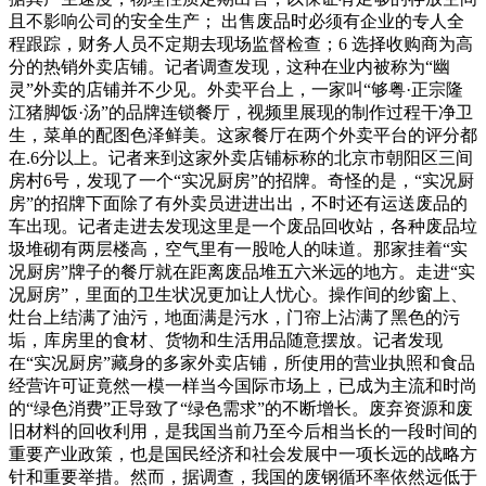
且不影响公司的安全生产； 出售废品时必须有企业的专人全
程跟踪，财务人员不定期去现场监督检查；6 选择收购商为高
分的热销外卖店铺。记者调查发现，这种在业内被称为“幽
灵”外卖的店铺并不少见。外卖平台上，一家叫“够粤·正宗隆
江猪脚饭·汤”的品牌连锁餐厅，视频里展现的制作过程干净卫
生，菜单的配图色泽鲜美。这家餐厅在两个外卖平台的评分都
在.6分以上。记者来到这家外卖店铺标称的北京市朝阳区三间
房村6号，发现了一个“实况厨房”的招牌。奇怪的是，“实况厨
房”的招牌下面除了有外卖员进进出出，不时还有运送废品的
车出现。记者走进去发现这里是一个废品回收站，各种废品垃
圾堆砌有两层楼高，空气里有一股呛人的味道。那家挂着“实
况厨房”牌子的餐厅就在距离废品堆五六米远的地方。走进“实
况厨房”，里面的卫生状况更加让人忧心。操作间的纱窗上、
灶台上结满了油污，地面满是污水，门帘上沾满了黑色的污
垢，库房里的食材、货物和生活用品随意摆放。记者发现
在“实况厨房”藏身的多家外卖店铺，所使用的营业执照和食品
经营许可证竟然一模一样当今国际市场上，已成为主流和时尚
的“绿色消费”正导致了“绿色需求”的不断增长。废弃资源和废
旧材料的回收利用，是我国当前乃至今后相当长的一段时间的
重要产业政策，也是国民经济和社会发展中一项长远的战略方
针和重要举措。然而，据调查，我国的废钢循环率依然远低于