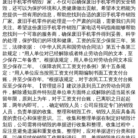
废旧手机零件销毁厂家，不仅可以确保废旧手机零件的安全销
毁，还可以为保护环境和人类健康做出贡献。希望本文档能为
您提供一些有用的信息，帮助您找到合适的废旧手机零件销毁
厂家。废旧手机零件的处理是一个严肃的问题，需要我们共同
关注。希望这份废旧手机零件销毁厂家电话号码指南能够帮助
您找到一个可靠的服务商，确保废旧手机零件得到妥善、科学
的处理，保护我们的环境和健康。工资的应至少保留三年。第
三，法律依据：《中华人民共和国劳动合同法》第五十条第三
款规定：“用人单位对已经解除或者终止劳动合同的文本，至
少保存二年备查”。根据该规定，用人单位对劳动合同文本应
至少保存二年。《保障农民工工资支付条例》第十五条规
定：“用人单位应当按照工资支付周期编制书面工资支付台
账，并至少保存年。”根据该规定，对于农民工工资支付台账
应至少保存年。【管理提示】建议涉及到员工的劳动合同原
件，解除通知原件特别是单位单方面终止或解除的适当延长保
留年限，原则上为年，对于工资支付台账，已离职之日起起
算，两年内即可。。. 确定销毁人员：公司应指定专门的销毁
人员，负责单据的收集、整理和销毁工作。销毁人员应具备高
度的责任心和保密意识。三、收集和整理单据在制定好销毁计
划后，公司需将待销毁的单据进行收集和整理。收集过程中，
应注意避免遗漏和重复收集。整理时，应对单据进行分类和排
序，以便后续的销毁工作顺利进行。四、单据销毁执行在执行