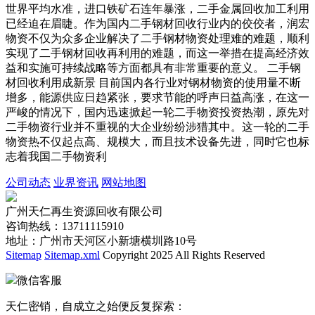
世界平均水准，进口铁矿石连年暴涨，二手金属回收加工利用
已经迫在眉睫。作为国内二手钢材回收行业内的佼佼者，润宏
物资不仅为众多企业解决了二手钢材物资处理难的难题，顺利
实现了二手钢材回收再利用的难题，而这一举措在提高经济效
益和实施可持续战略等方面都具有非常重要的意义。 二手钢
材回收利用成新景 目前国内各行业对钢材物资的使用量不断
增多，能源供应日趋紧张，要求节能的呼声日益高涨，在这一
严峻的情况下，国内迅速掀起一轮二手物资投资热潮，原先对
二手物资行业并不重视的大企业纷纷涉猎其中。这一轮的二手
物资热不仅起点高、规模大，而且技术设备先进，同时它也标
志着我国二手物资利
公司动态
业界资讯
网站地图
广州天仁再生资源回收有限公司
咨询热线：13711115910
地址：广州市天河区小新塘横圳路10号
Sitemap
Sitemap.xml
Copyright 2025 All Rights Reserved
微信客服
天仁密销，自成立之始便反复探索：