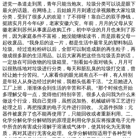
进党一条道走到黑，青年只能当炮灰。垃圾分类可以说是眼下
最火的话题。在网络上，后姑娘月月则通过录视频教大家垃圾
分类，受到了很多人的欢迎！了不得呀！靠自己的双手挣钱，
挺踏实月月今年6岁，老家安徽六安。年前，月月的父母从安
徽老家到苏州从事废品收购工作，初中毕业的月月也来到了苏
州，因为家庭条件不富裕，她没能继续读书，而是跟着父母一
起收废品。“我身后的这一片，都是生活中最常见的塑料制品
垃圾。经过造粒粉碎以后，全部可以制造成新的再生粒子，再
做成很多新的生活用品。以后大家再把这些当垃圾丢弃的话，
一定放在可回收物的垃圾箱里。”别看如今面对镜头，月月可
以很熟练地对垃圾进行分类，每天和脏乱臭的垃圾打交道，曾
经让她十分苦闷。“人家看你的眼光就有点不一样，有人特别
是年轻人从身边经过的时候，我都头低着干活。”之后她进入
工厂上班，渐渐体会到生活的辛苦和不易。“那个时候也开始
多理解父母一点，觉得他们特别辛苦。很多人会问我为什么来
做这个行业，我自己觉得，虽然说加热、机械破碎等工艺进行
处理之后，再把报废的电子元件进行回收。 .元器件拆除：元
器件被废弃了也不能再使用了，只能回收或者重新利用。二、
化学分解化学分解销毁的原理是利用化学反应将报废电子元件
中所含的有害成分溶解于溶液或气体中，使其转化为无害物
质，再对其进行无害化处理。 化学分解销毁适用于各种型号